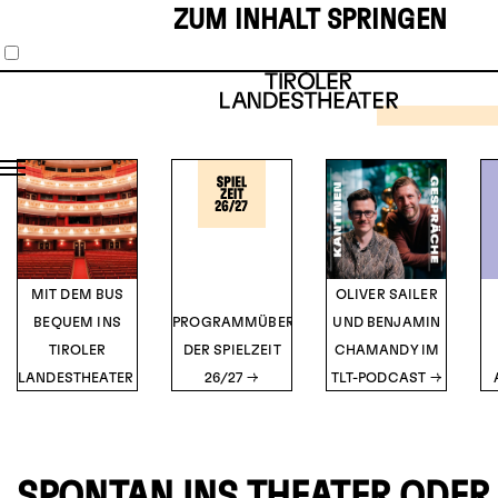
ZUM INHALT SPRINGEN
SCHAUS
MUSIKT
1
2
3
4
5
THE 
HOR
SH
TICK
Musical vo
O’Br
DETA
MIT DEM BUS
OLIVER SAILER
BEQUEM INS
PROGRAMMÜBERSICHT
UND BENJAMIN
TIROLER
DER SPIELZEIT
CHAMANDY IM
LANDESTHEATER
26/27
TLT-PODCAST
SPONTAN INS THEATER ODER 