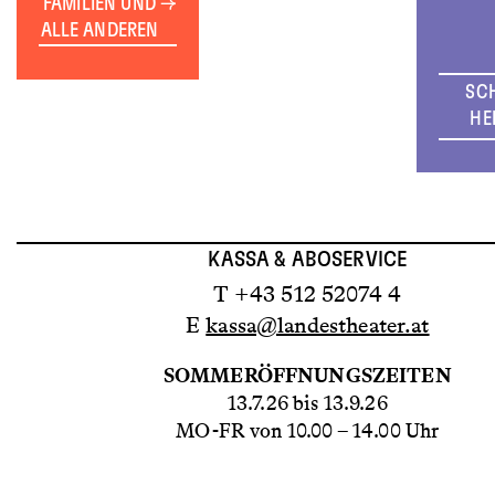
FAMILIEN UND
ALLE ANDEREN
SC
HE
KASSA & ABOSERVICE
T +43 512 52074 4
E
kassa@landestheater.at
SOMMERÖFFNUNGSZEITEN
13.7.26 bis 13.9.26
MO-FR von 10.00 – 14.00 Uhr