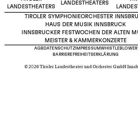
LANDESTHEATERS
LANDESTHEATERS
LANDES
TIROLER SYMPHONIEORCHESTER INNSBR
HAUS DER MUSIK INNSBRUCK
INNSBRUCKER FESTWOCHEN DER ALTEN M
MEISTER & KAMMERKONZERTE
AGB
DATENSCHUTZ
IMPRESSUM
WHISTLEBLOWER
BARRIEREFREIHEITSERKLÄRUNG
© 2026 Tiroler Landestheater und Orchester GmbH Inns