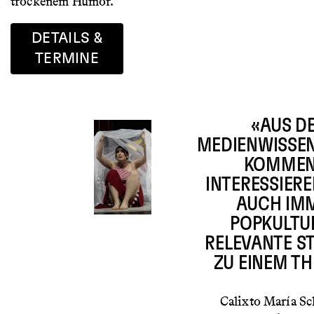
trockenem Humor.
DETAILS &
TERMINE
«AUS D
MEDIENWISSE
KOMMEN
INTERESSIER
AUCH IM
POPKULTU
RELEVANTE S
ZU EINEM T
Calixto María S