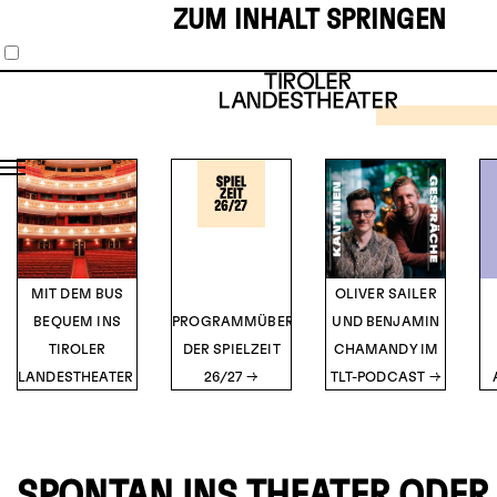
ZUM INHALT SPRINGEN
SCHAUS
MUSIKT
1
2
3
4
5
THE 
HOR
SH
TICK
Musical vo
O’Br
DETA
MIT DEM BUS
OLIVER SAILER
BEQUEM INS
PROGRAMMÜBERSICHT
UND BENJAMIN
TIROLER
DER SPIELZEIT
CHAMANDY IM
LANDESTHEATER
26/27
TLT-PODCAST
SPONTAN INS THEATER ODER 