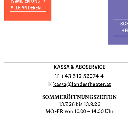
FAMILIEN UND
ALLE ANDEREN
SC
HE
KASSA & ABOSERVICE
T +43 512 52074 4
E
kassa@landestheater.at
SOMMERÖFFNUNGSZEITEN
13.7.26 bis 13.9.26
MO-FR von 10.00 – 14.00 Uhr