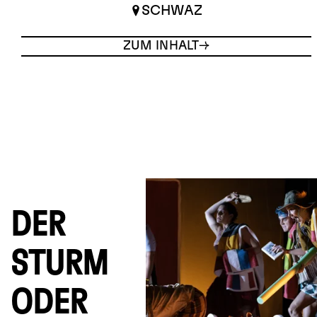
SCHWAZ
ZUM INHALT
DER
STURM
ODER