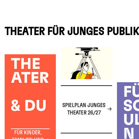
THEATER FÜR JUNGES PUBLI
THE
ATER
F
& DU
S
SPIELPLAN JUNGES
THEATER 26/27
U
N
FÜR KINDER,