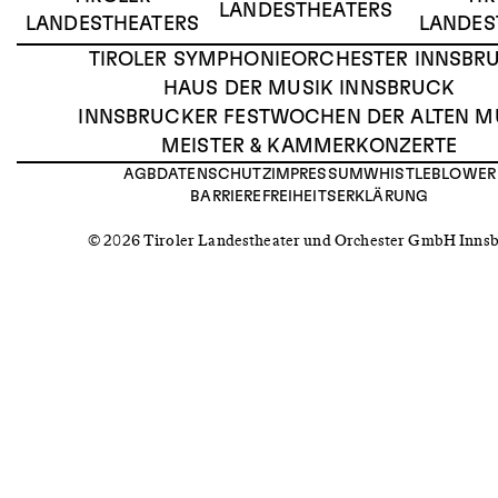
LANDESTHEATERS
LANDESTHEATERS
LANDES
TIROLER SYMPHONIEORCHESTER INNSBR
HAUS DER MUSIK INNSBRUCK
INNSBRUCKER FESTWOCHEN DER ALTEN M
MEISTER & KAMMERKONZERTE
AGB
DATENSCHUTZ
IMPRESSUM
WHISTLEBLOWER
BARRIEREFREIHEITSERKLÄRUNG
© 2026 Tiroler Landestheater und Orchester GmbH Inns