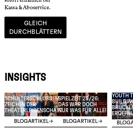
sofort erhältlich bei
Kassa & Aboservice.
GLEICH
DURCHBLÄTTERN
INSIGHTS
YOUTH 
SCHULTERSCHLUSS IM
SPIELZEIT 25/26:
BUILDIN
ZEICHEN DER
DAS WAR DOCH
BRUCKLI
THEATERLEIDENSCHAFT
NUR WAS FÜR ALLE!
ERÖFFN
BLOGARTIKEL
BLOGARTIKEL
BLOGA