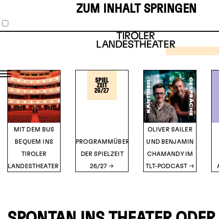
ZUM INHALT SPRINGEN
SCHAUS
MUSIKT
1
2
3
4
5
THE 
HOR
SH
TICK
Musical vo
O’Br
DETA
MIT DEM BUS
OLIVER SAILER
BEQUEM INS
PROGRAMMÜBERSICHT
UND BENJAMIN
TIROLER
DER SPIELZEIT
CHAMANDY IM
LANDESTHEATER
26/27
TLT-PODCAST
SPONTAN INS THEATER ODER 