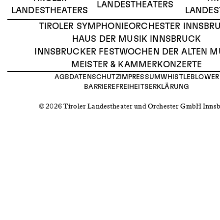
LANDESTHEATERS
LANDESTHEATERS
LANDES
TIROLER SYMPHONIEORCHESTER INNSBR
HAUS DER MUSIK INNSBRUCK
INNSBRUCKER FESTWOCHEN DER ALTEN M
MEISTER & KAMMERKONZERTE
AGB
DATENSCHUTZ
IMPRESSUM
WHISTLEBLOWER
BARRIEREFREIHEITSERKLÄRUNG
© 2026 Tiroler Landestheater und Orchester GmbH Inns