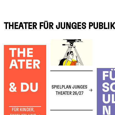
THEATER FÜR JUNGES PUBLI
THE
ATER
F
& DU
S
SPIELPLAN JUNGES
THEATER 26/27
U
N
FÜR KINDER,