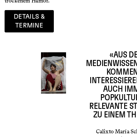
trockenem Humor.
DETAILS &
TERMINE
«AUS D
MEDIENWISSE
KOMMEN
INTERESSIER
AUCH IM
POPKULTU
RELEVANTE S
ZU EINEM T
Calixto María S