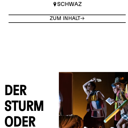
SCHWAZ
ZUM INHALT
DER
STURM
ODER