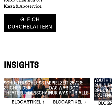
sofort erhältlich bei
Kassa & Aboservice.
GLEICH
DURCHBLÄTTERN
INSIGHTS
YOUTH 
SCHULTERSCHLUSS IM
SPIELZEIT 25/26:
BUILDIN
ZEICHEN DER
DAS WAR DOCH
BRUCKLI
THEATERLEIDENSCHAFT
NUR WAS FÜR ALLE!
ERÖFFN
BLOGARTIKEL
BLOGARTIKEL
BLOGA