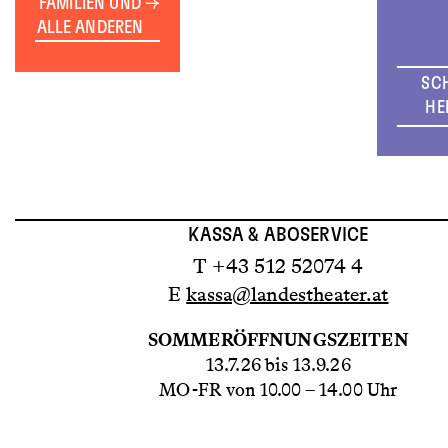
FAMILIEN UND
ALLE ANDEREN
SC
HE
KASSA & ABOSERVICE
T +43 512 52074 4
E
kassa@landestheater.at
SOMMERÖFFNUNGSZEITEN
13.7.26 bis 13.9.26
MO-FR von 10.00 – 14.00 Uhr