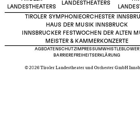
LANDESTHEATERS
LANDESTHEATERS
LANDES
TIROLER SYMPHONIEORCHESTER INNSBR
HAUS DER MUSIK INNSBRUCK
INNSBRUCKER FESTWOCHEN DER ALTEN M
MEISTER & KAMMERKONZERTE
AGB
DATENSCHUTZ
IMPRESSUM
WHISTLEBLOWER
BARRIEREFREIHEITSERKLÄRUNG
© 2026 Tiroler Landestheater und Orchester GmbH Inns