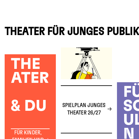
THEATER FÜR JUNGES PUBLI
THE
ATER
F
& DU
S
SPIELPLAN JUNGES
THEATER 26/27
U
N
FÜR KINDER,