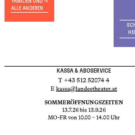
FAMILIEN UND
ALLE ANDEREN
SC
HE
KASSA & ABOSERVICE
T +43 512 52074 4
E
kassa@landestheater.at
SOMMERÖFFNUNGSZEITEN
13.7.26 bis 13.9.26
MO-FR von 10.00 – 14.00 Uhr