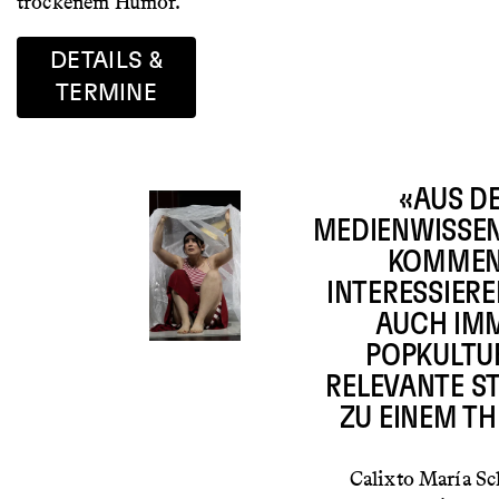
trockenem Humor.
DETAILS &
TERMINE
«AUS D
MEDIENWISSE
KOMMEN
INTERESSIER
AUCH IM
POPKULTU
RELEVANTE S
ZU EINEM T
Calixto María S