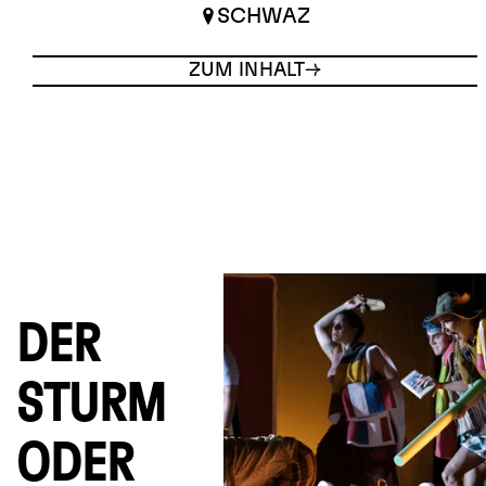
SCHWAZ
ZUM INHALT
DER
STURM
ODER