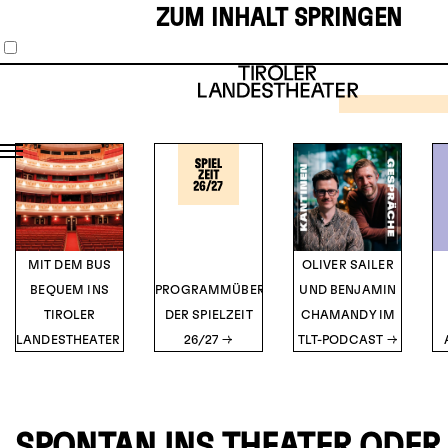
ZUM INHALT SPRINGEN
SCHAUS
MUSIKT
1
2
3
4
5
THE 
HOR
SH
TICK
Musical vo
O’Br
DETA
MIT DEM BUS
OLIVER SAILER
BEQUEM INS
PROGRAMMÜBERSICHT
UND BENJAMIN
TIROLER
DER SPIELZEIT
CHAMANDY IM
LANDESTHEATER
26/27
TLT-PODCAST
SPONTAN INS THEATER ODER 