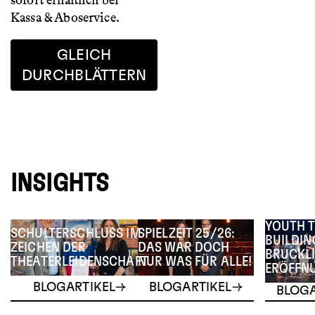
sofort erhältlich bei
Kassa & Aboservice.
GLEICH
DURCHBLÄTTERN
INSIGHTS
YOUTH 
SCHULTERSCHLUSS IM
SPIELZEIT 25/26:
BUILDIN
ZEICHEN DER
DAS WAR DOCH
BRUCKLI
THEATERLEIDENSCHAFT
NUR WAS FÜR ALLE!
ERÖFFN
BLOGARTIKEL
BLOGARTIKEL
BLOGA