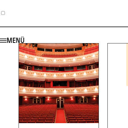
1
2
3
MENÜ