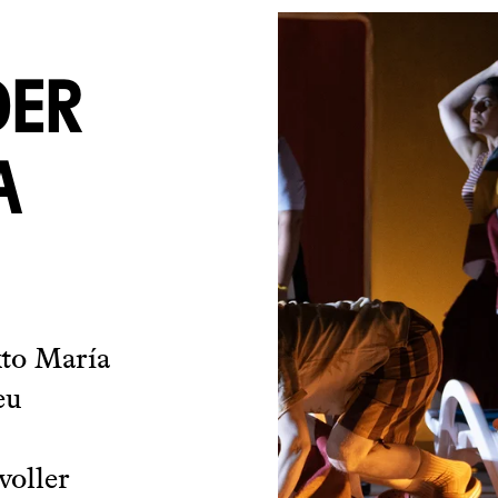
DER
A
xto María
eu
voller