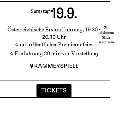
19.9.
Samstag
Zu
Österreichische Erstaufführung
19.30 -
nächstem
20.30 Uhr
La
Slide
wechseln
mit öffentlicher Premierenfeier
Einführung 20 min vor Vorstellung
KAMMERSPIELE
INFO
TICKETS