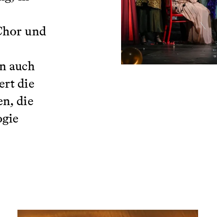
Chor und
n auch
rt die
n, die
ogie