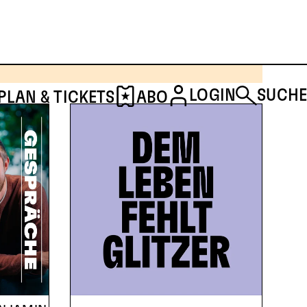
SCHAUSPIEL & MUSIKTHEATER
THE ROCKY HORROR
SHOW
LOGIN
SUCHE
PLAN & TICKETS
ABO
TICKETS
DETAILS
Musical von Richard O’Brien