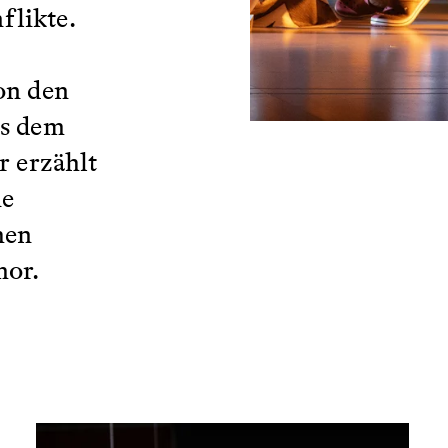
flikte.
on den
us dem
r erzählt
ne
hen
mor.