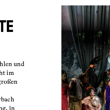
TE
hlen und
ht im
großen
l
rbach
ng, in