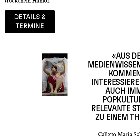
trockenem Humor.
DETAILS &
TERMINE
«AUS D
MEDIENWISSE
KOMMEN
INTERESSIER
AUCH IM
POPKULTU
RELEVANTE S
ZU EINEM T
Calixto María S