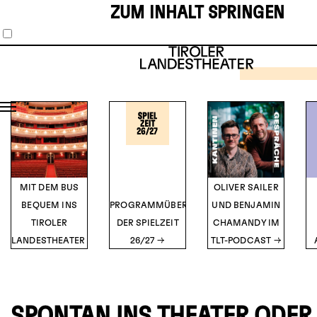
ZUM INHALT SPRINGEN
SCHAUS
MUSIKT
1
2
3
4
5
THE 
HOR
SH
TICK
Musical vo
O’Br
DETA
MIT DEM BUS
OLIVER SAILER
BEQUEM INS
PROGRAMMÜBERSICHT
UND BENJAMIN
TIROLER
DER SPIELZEIT
CHAMANDY IM
LANDESTHEATER
26/27
TLT-PODCAST
SPONTAN INS THEATER ODER 