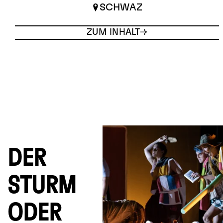
SCHWAZ
ZUM INHALT
DER
STURM
ODER