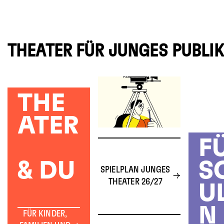
THEATER FÜR JUNGES PUBLI
THE
ATER
F
& DU
S
SPIELPLAN JUNGES
THEATER 26/27
U
N
FÜR KINDER,