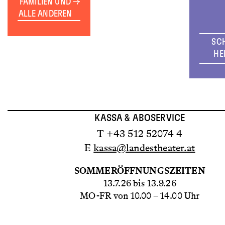
FAMILIEN UND
ALLE ANDEREN
SC
HE
KASSA & ABOSERVICE
T +43 512 52074 4
E
kassa@landestheater.at
SOMMERÖFFNUNGSZEITEN
13.7.26 bis 13.9.26
MO-FR von 10.00 – 14.00 Uhr