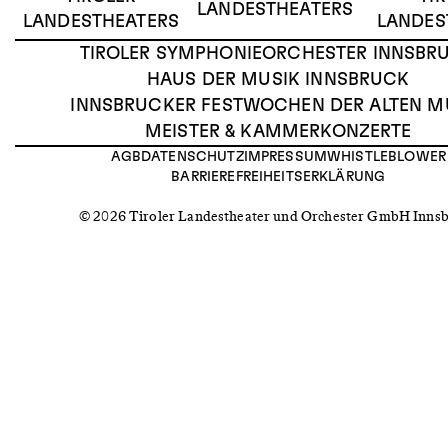
LANDESTHEATERS
LANDESTHEATERS
LANDES
TIROLER SYMPHONIEORCHESTER INNSBR
HAUS DER MUSIK INNSBRUCK
INNSBRUCKER FESTWOCHEN DER ALTEN M
MEISTER & KAMMERKONZERTE
AGB
DATENSCHUTZ
IMPRESSUM
WHISTLEBLOWER
BARRIEREFREIHEITSERKLÄRUNG
© 2026 Tiroler Landestheater und Orchester GmbH Inns