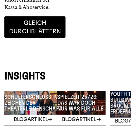
sofort erhältlich bei
Kassa & Aboservice.
GLEICH
DURCHBLÄTTERN
INSIGHTS
YOUTH 
SCHULTERSCHLUSS IM
SPIELZEIT 25/26:
BUILDIN
ZEICHEN DER
DAS WAR DOCH
BRUCKLI
THEATERLEIDENSCHAFT
NUR WAS FÜR ALLE!
ERÖFFN
BLOGARTIKEL
BLOGARTIKEL
BLOGA