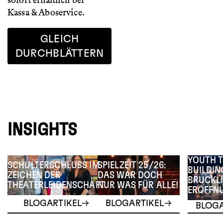
sofort erhältlich bei
Kassa & Aboservice.
GLEICH
DURCHBLÄTTERN
INSIGHTS
YOUTH 
SCHULTERSCHLUSS IM
SPIELZEIT 25/26:
BUILDIN
ZEICHEN DER
DAS WAR DOCH
BRUCKLI
THEATERLEIDENSCHAFT
NUR WAS FÜR ALLE!
ERÖFFN
BLOGARTIKEL
BLOGARTIKEL
BLOGA