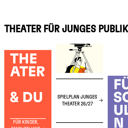
THEATER FÜR JUNGES PUBLI
THE
ATER
F
& DU
S
SPIELPLAN JUNGES
THEATER 26/27
U
N
FÜR KINDER,