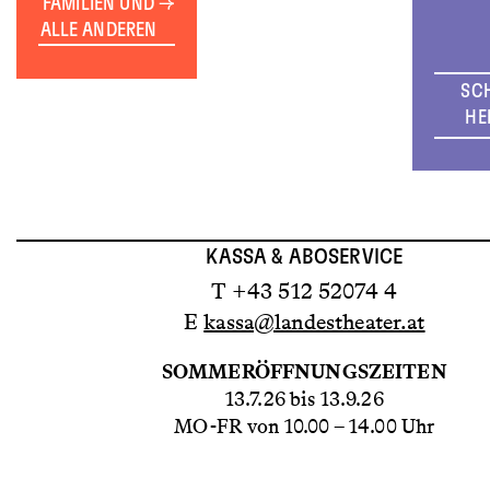
FAMILIEN UND
ALLE ANDEREN
SC
HE
KASSA & ABOSERVICE
T +43 512 52074 4
E
kassa@landestheater.at
SOMMERÖFFNUNGSZEITEN
13.7.26 bis 13.9.26
MO-FR von 10.00 – 14.00 Uhr