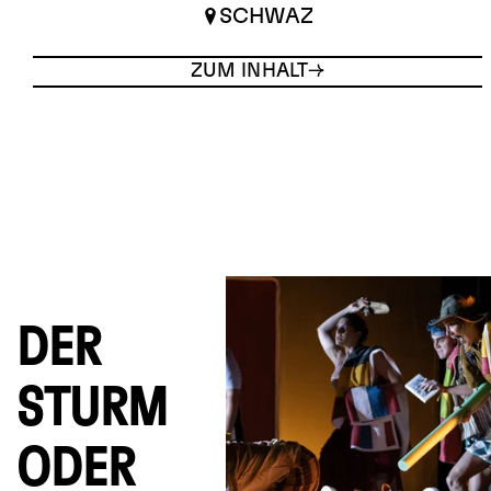
SCHWAZ
ZUM INHALT
DER
STURM
ODER