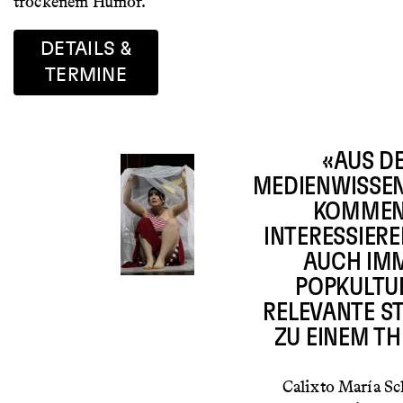
trockenem Humor.
DETAILS &
TERMINE
«AUS D
MEDIENWISSE
KOMMEN
INTERESSIER
AUCH IM
POPKULTU
RELEVANTE S
ZU EINEM T
Calixto María S