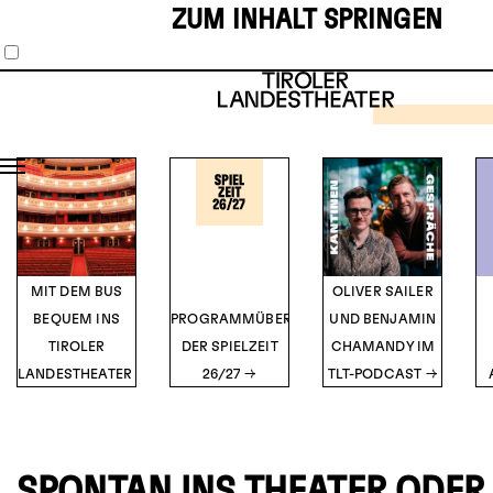
ZUM INHALT SPRINGEN
SCHAUS
MUSIKT
1
2
3
4
5
THE 
HOR
SH
TICK
Musical vo
O’Br
DETA
MIT DEM BUS
OLIVER SAILER
BEQUEM INS
PROGRAMMÜBERSICHT
UND BENJAMIN
TIROLER
DER SPIELZEIT
CHAMANDY IM
LANDESTHEATER
26/27
TLT-PODCAST
SPONTAN INS THEATER ODER 