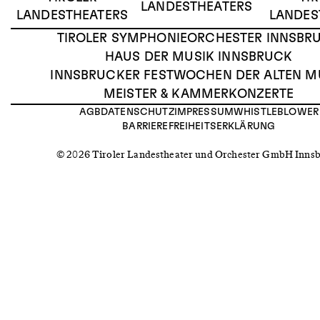
LANDESTHEATERS
LANDESTHEATERS
LANDES
TIROLER SYMPHONIEORCHESTER INNSBR
HAUS DER MUSIK INNSBRUCK
INNSBRUCKER FESTWOCHEN DER ALTEN M
MEISTER & KAMMERKONZERTE
AGB
DATENSCHUTZ
IMPRESSUM
WHISTLEBLOWER
BARRIEREFREIHEITSERKLÄRUNG
© 2026 Tiroler Landestheater und Orchester GmbH Inns