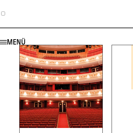
1
2
3
MENÜ