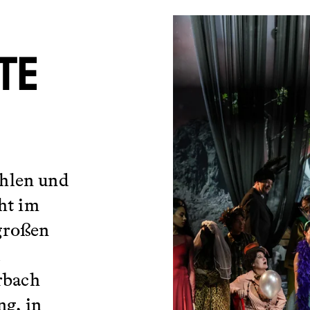
TE
hlen und
ht im
großen
l
rbach
ng, in