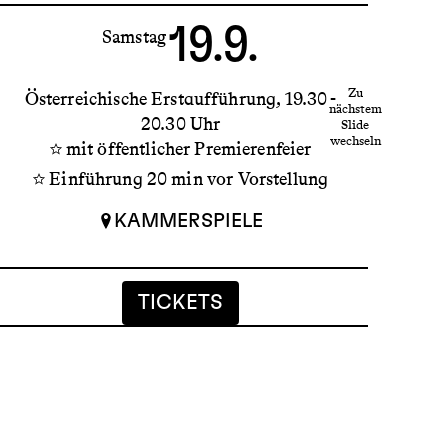
19.9.
Samstag
Zu
Österreichische Erstaufführung
19.30 -
nächstem
20.30 Uhr
La
Slide
wechseln
mit öffentlicher Premierenfeier
Einführung 20 min vor Vorstellung
KAMMERSPIELE
INFO
TICKETS