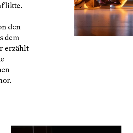
flikte.
on den
us dem
r erzählt
ne
hen
mor.