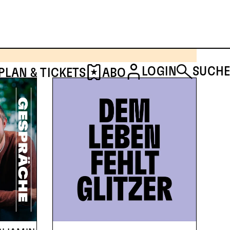
SCHAUSPIEL & MUSIKTHEATER
THE ROCKY HORROR
SHOW
LOGIN
SUCHE
PLAN & TICKETS
ABO
TICKETS
DETAILS
Musical von Richard O’Brien