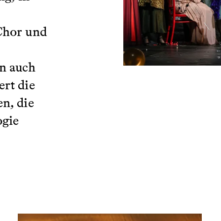
Chor und
n auch
rt die
n, die
ogie