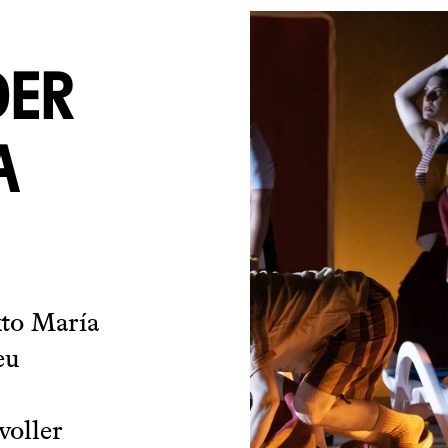
DER
A
xto María
eu
voller