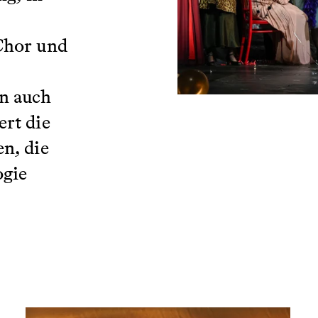
Chor und
n auch
rt die
n, die
ogie