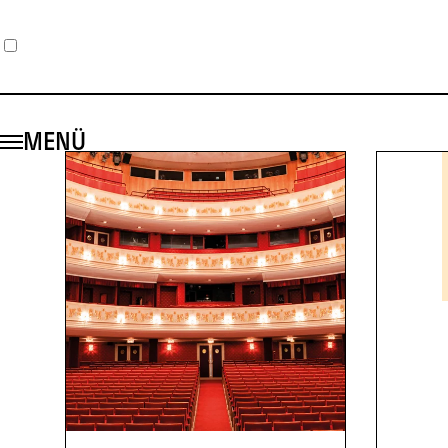
1
2
3
MENÜ