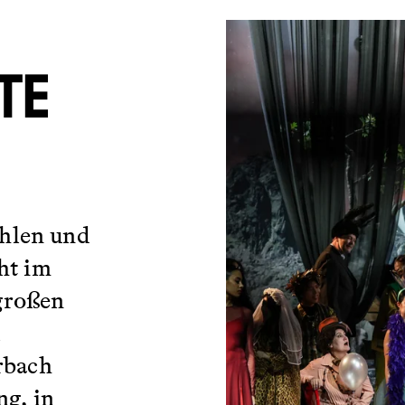
TE
hlen und
ht im
großen
l
rbach
ng, in