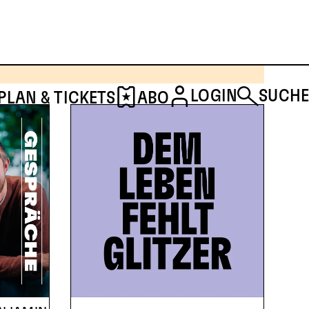
SCHAUSPIEL & MUSIKTHEATER
THE ROCKY HORROR
SHOW
LOGIN
SUCHE
PLAN & TICKETS
ABO
TICKETS
DETAILS
Musical von Richard O’Brien