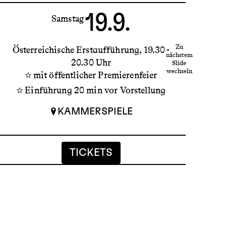
19.9.
Samstag
Zu
Österreichische Erstaufführung
19.30 -
nächstem
20.30 Uhr
La
Slide
wechseln
mit öffentlicher Premierenfeier
Einführung 20 min vor Vorstellung
KAMMERSPIELE
INFO
TICKETS