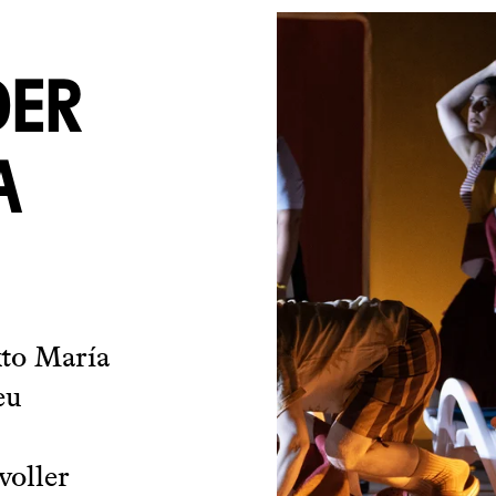
DER
A
xto María
eu
voller