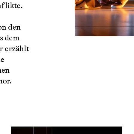
flikte.
on den
us dem
r erzählt
ne
hen
mor.