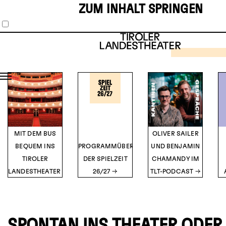
ZUM INHALT SPRINGEN
SCHAUS
MUSIKT
1
2
3
4
5
THE 
HOR
SH
TICK
Musical vo
O’Br
DETA
MIT DEM BUS
OLIVER SAILER
BEQUEM INS
PROGRAMMÜBERSICHT
UND BENJAMIN
TIROLER
DER SPIELZEIT
CHAMANDY IM
LANDESTHEATER
26/27
TLT-PODCAST
SPONTAN INS THEATER ODER 