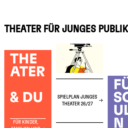
THEATER FÜR JUNGES PUBLI
THE
ATER
F
& DU
S
SPIELPLAN JUNGES
THEATER 26/27
U
N
FÜR KINDER,