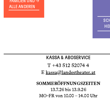
FAMILIEN UND
ALLE ANDEREN
SC
HE
KASSA & ABOSERVICE
T +43 512 52074 4
E
kassa@landestheater.at
SOMMERÖFFNUNGSZEITEN
13.7.26 bis 13.9.26
MO-FR von 10.00 – 14.00 Uhr