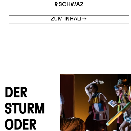
SCHWAZ
ZUM INHALT
DER
STURM
ODER