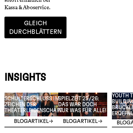
sofort erhältlich bei
Kassa & Aboservice.
GLEICH
DURCHBLÄTTERN
INSIGHTS
YOUTH 
SCHULTERSCHLUSS IM
SPIELZEIT 25/26:
BUILDIN
ZEICHEN DER
DAS WAR DOCH
BRUCKLI
THEATERLEIDENSCHAFT
NUR WAS FÜR ALLE!
ERÖFFN
BLOGARTIKEL
BLOGARTIKEL
BLOGA