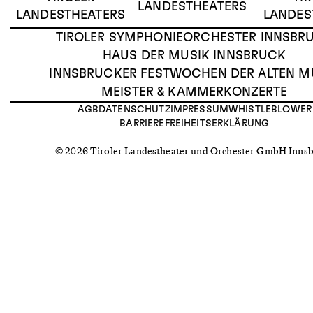
LANDESTHEATERS
LANDESTHEATERS
LANDES
TIROLER SYMPHONIEORCHESTER INNSBR
HAUS DER MUSIK INNSBRUCK
INNSBRUCKER FESTWOCHEN DER ALTEN M
MEISTER & KAMMERKONZERTE
AGB
DATENSCHUTZ
IMPRESSUM
WHISTLEBLOWER
BARRIEREFREIHEITSERKLÄRUNG
© 2026 Tiroler Landestheater und Orchester GmbH Inns