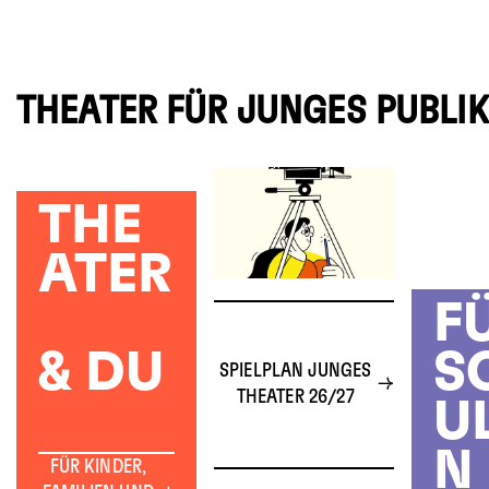
THEATER FÜR JUNGES PUBLI
THE
ATER
F
& DU
S
SPIELPLAN JUNGES
THEATER 26/27
U
N
FÜR KINDER,