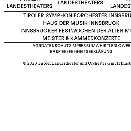
LANDESTHEATERS
LANDESTHEATERS
LANDES
TIROLER SYMPHONIEORCHESTER INNSBR
HAUS DER MUSIK INNSBRUCK
INNSBRUCKER FESTWOCHEN DER ALTEN M
MEISTER & KAMMERKONZERTE
AGB
DATENSCHUTZ
IMPRESSUM
WHISTLEBLOWER
BARRIEREFREIHEITSERKLÄRUNG
© 2026 Tiroler Landestheater und Orchester GmbH Inns