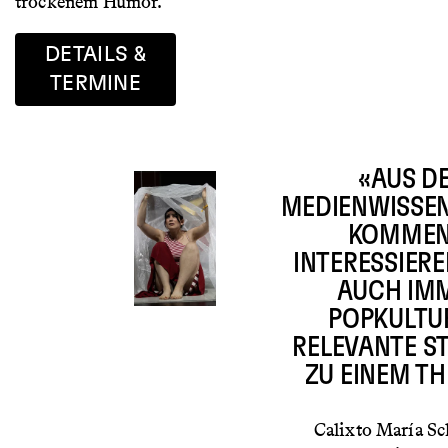
trockenem Humor.
DETAILS &
TERMINE
«AUS D
MEDIENWISSE
KOMMEN
INTERESSIER
AUCH IM
POPKULTU
RELEVANTE S
ZU EINEM T
Calixto María S