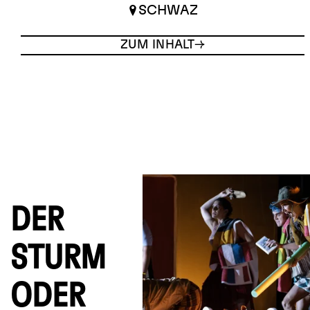
SCHWAZ
ZUM INHALT
DER
STURM
ODER