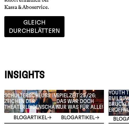
sofort erhältlich bei
Kassa & Aboservice.
GLEICH
DURCHBLÄTTERN
INSIGHTS
YOUTH 
SCHULTERSCHLUSS IM
SPIELZEIT 25/26:
BUILDIN
ZEICHEN DER
DAS WAR DOCH
BRUCKLI
THEATERLEIDENSCHAFT
NUR WAS FÜR ALLE!
ERÖFFN
BLOGARTIKEL
BLOGARTIKEL
BLOGA