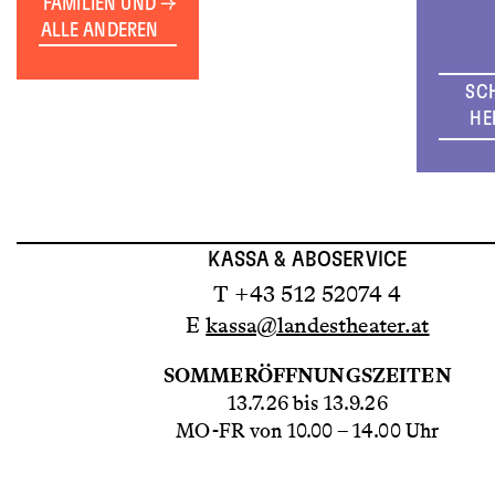
FAMILIEN UND
ALLE ANDEREN
SC
HE
KASSA & ABOSERVICE
T +43 512 52074 4
E
kassa@landestheater.at
SOMMERÖFFNUNGSZEITEN
13.7.26 bis 13.9.26
MO-FR von 10.00 – 14.00 Uhr