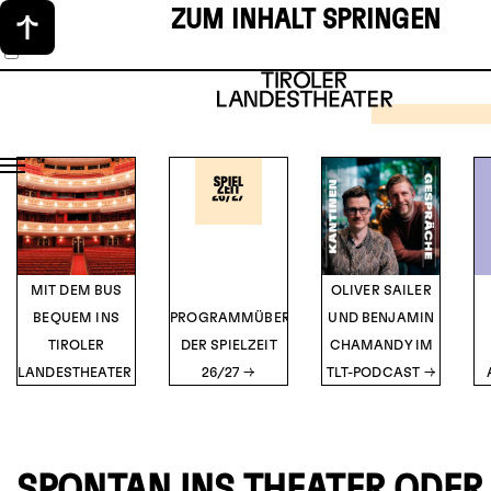
ZUM INHALT SPRINGEN
SCHAUS
MUSIKT
1
2
3
4
5
THE 
HOR
SH
TICK
Musical vo
O’Br
DETA
MIT DEM BUS
OLIVER SAILER
BEQUEM INS
PROGRAMMÜBERSICHT
UND BENJAMIN
TIROLER
DER SPIELZEIT
CHAMANDY IM
LANDESTHEATER
26/27
TLT-PODCAST
SPONTAN INS THEATER ODER 