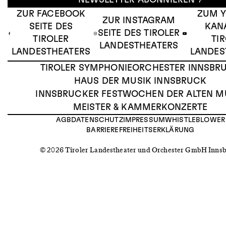
ZUR FACEBOOK
ZUM 
ZUR INSTAGRAM
SEITE DES
KAN
SEITE DES TIROLER
TIROLER
TI
LANDESTHEATERS
LANDESTHEATERS
LANDES
TIROLER SYMPHONIEORCHESTER INNSBR
HAUS DER MUSIK INNSBRUCK
INNSBRUCKER FESTWOCHEN DER ALTEN M
MEISTER & KAMMERKONZERTE
AGB
DATENSCHUTZ
IMPRESSUM
WHISTLEBLOWER
BARRIEREFREIHEITSERKLÄRUNG
© 2026 Tiroler Landestheater und Orchester GmbH Inns