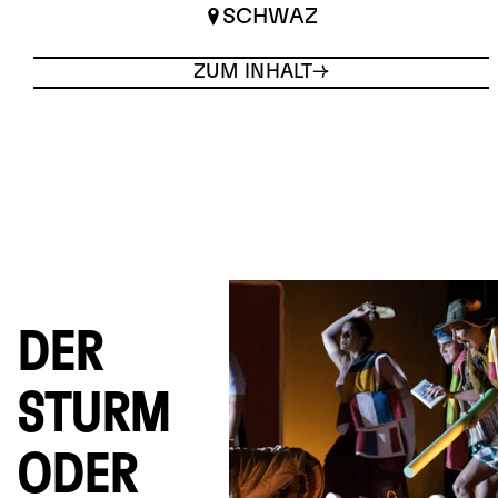
SCHWAZ
ZUM INHALT
DER
STURM
ODER