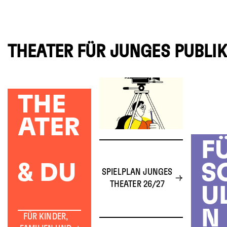
THEATER FÜR JUNGES PUBLI
THE
ATER
F
& DU
S
SPIELPLAN JUNGES
THEATER 26/27
U
N
FÜR KINDER,