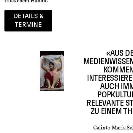
trockenem Humor.
DETAILS &
TERMINE
«AUS D
MEDIENWISSE
KOMMEN
INTERESSIER
AUCH IM
POPKULTU
RELEVANTE S
ZU EINEM T
Calixto María S