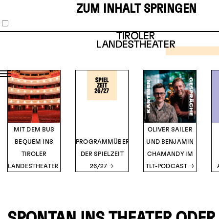
ZUM INHALT SPRINGEN
SCHAUS
MUSIKT
1
2
3
4
5
THE 
HOR
SH
TICK
Musical vo
O’Br
DETA
MIT DEM BUS
OLIVER SAILER
BEQUEM INS
PROGRAMMÜBERSICHT
UND BENJAMIN
TIROLER
DER SPIELZEIT
CHAMANDY IM
LANDESTHEATER
26/27
TLT-PODCAST
SPONTAN INS THEATER ODER 