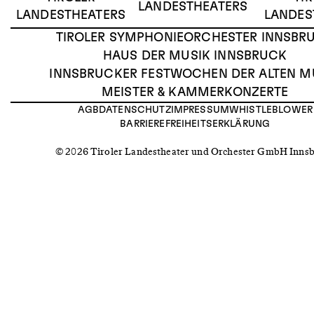
LANDESTHEATERS
LANDESTHEATERS
LANDES
TIROLER SYMPHONIEORCHESTER INNSBR
HAUS DER MUSIK INNSBRUCK
INNSBRUCKER FESTWOCHEN DER ALTEN M
MEISTER & KAMMERKONZERTE
AGB
DATENSCHUTZ
IMPRESSUM
WHISTLEBLOWER
BARRIEREFREIHEITSERKLÄRUNG
© 2026 Tiroler Landestheater und Orchester GmbH Inns