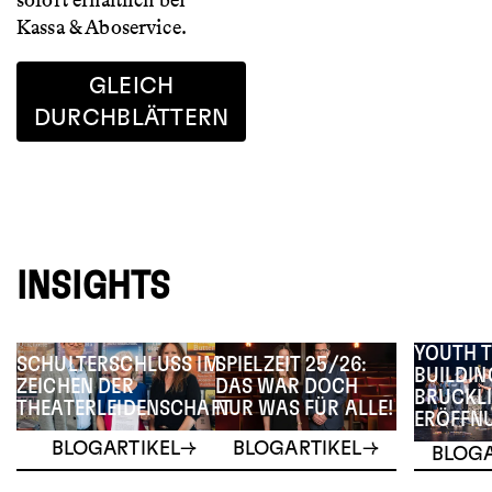
sofort erhältlich bei
Kassa & Aboservice.
GLEICH
DURCHBLÄTTERN
INSIGHTS
YOUTH 
SCHULTERSCHLUSS IM
SPIELZEIT 25/26:
BUILDIN
ZEICHEN DER
DAS WAR DOCH
BRUCKLI
THEATERLEIDENSCHAFT
NUR WAS FÜR ALLE!
ERÖFFN
BLOGARTIKEL
BLOGARTIKEL
BLOGA