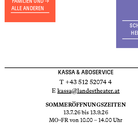
FAMILIEN UND
ALLE ANDEREN
SC
HE
KASSA & ABOSERVICE
T +43 512 52074 4
E
kassa@landestheater.at
SOMMERÖFFNUNGSZEITEN
13.7.26 bis 13.9.26
MO-FR von 10.00 – 14.00 Uhr