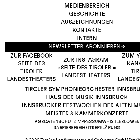
MEDIENBEREICH
GESCHICHTE
AUSZEICHNUNGEN
KONTAKTE
INTERN
NEWSLETTER ABONNIEREN
ZUR FACEBOOK
ZUM 
ZUR INSTAGRAM
SEITE DES
KAN
SEITE DES TIROLER
TIROLER
TI
LANDESTHEATERS
LANDESTHEATERS
LANDES
TIROLER SYMPHONIEORCHESTER INNSBR
HAUS DER MUSIK INNSBRUCK
INNSBRUCKER FESTWOCHEN DER ALTEN M
MEISTER & KAMMERKONZERTE
AGB
DATENSCHUTZ
IMPRESSUM
WHISTLEBLOWER
BARRIEREFREIHEITSERKLÄRUNG