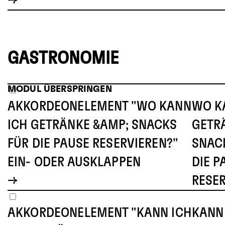
GASTRONOMIE
MODUL ÜBERSPRINGEN
AKKORDEONELEMENT "WO KANN
WO K
ICH GETRÄNKE &AMP; SNACKS
GETR
FÜR DIE PAUSE RESERVIEREN?"
SNAC
EIN- ODER AUSKLAPPEN
DIE P
RESE
AKKORDEONELEMENT "KANN ICH
KANN