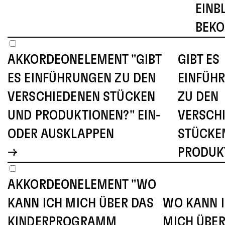
EINB
BEK
AKKORDEONELEMENT "GIBT
GIBT ES
ES EINFÜHRUNGEN ZU DEN
EINFÜH
VERSCHIEDENEN STÜCKEN
ZU DEN
UND PRODUKTIONEN?" EIN-
VERSCH
ODER AUSKLAPPEN
STÜCKE
PRODUK
AKKORDEONELEMENT "WO
KANN ICH MICH ÜBER DAS
WO KANN 
KINDERPROGRAMM
MICH ÜBER