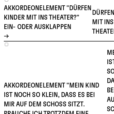
AKKORDEONELEMENT "DÜRFEN
DÜRFEN
KINDER MIT INS THEATER?"
MIT INS
EIN- ODER AUSKLAPPEN
THEATE
ME
IS
SO
DA
AKKORDEONELEMENT "MEIN KIND
BE
IST NOCH SO KLEIN, DASS ES BEI
A
MIR AUF DEM SCHOSS SITZT. B
SC
RAUCHE ICH TROTZDEM EINE K