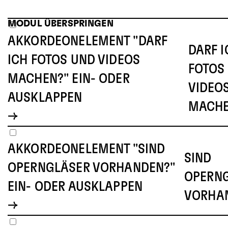
MODUL ÜBERSPRINGEN
AKKORDEONELEMENT "DARF
DARF I
ICH FOTOS UND VIDEOS
FOTOS
MACHEN?" EIN- ODER
VIDEO
AUSKLAPPEN
MACH
AKKORDEONELEMENT "SIND
SIND
OPERNGLÄSER VORHANDEN?"
OPERN
EIN- ODER AUSKLAPPEN
VORHA