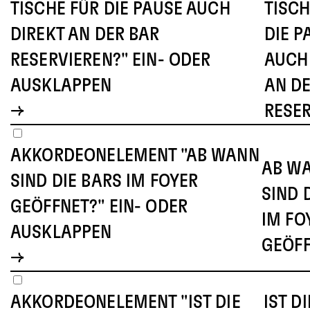
TISCHE FÜR DIE PAUSE AUCH
TISCH
DIREKT AN DER BAR
DIE P
RESERVIEREN?" EIN- ODER
AUCH
AUSKLAPPEN
AN DE
RESE
AKKORDEONELEMENT "AB WANN
AB W
SIND DIE BARS IM FOYER
SIND 
GEÖFFNET?" EIN- ODER
IM FO
AUSKLAPPEN
GEÖF
AKKORDEONELEMENT "IST DIE
IST D