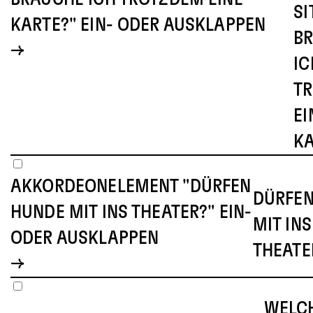
IT
ARTE?" EIN- ODER AUSKLAPPEN
RA
CH
RO
IN
A
AKKORDEONELEMENT "DÜRFEN
DÜRFEN
HUNDE MIT INS THEATER?" EIN-
MIT INS
ODER AUSKLAPPEN
THEATE
WELC