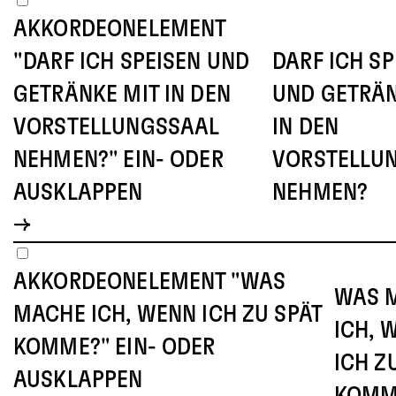
AKKORDEONELEMENT
"DARF ICH SPEISEN UND
DARF ICH SP
GETRÄNKE MIT IN DEN
UND GETRÄN
VORSTELLUNGSSAAL
IN DEN
NEHMEN?" EIN- ODER
VORSTELLU
AUSKLAPPEN
NEHMEN?
AKKORDEONELEMENT "WAS
WAS 
MACHE ICH, WENN ICH ZU SPÄT
ICH, 
KOMME?" EIN- ODER
ICH Z
AUSKLAPPEN
KOMM