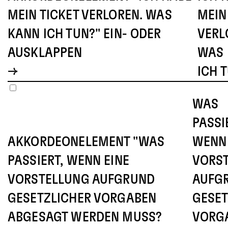
MEIN TICKET VERLOREN. WAS
MEIN
KANN ICH TUN?" EIN- ODER
VERL
AUSKLAPPEN
WAS
ICH 
WAS
PASSI
AKKORDEONELEMENT "WAS
WENN 
PASSIERT, WENN EINE
VORS
VORSTELLUNG AUFGRUND
AUFG
GESETZLICHER VORGABEN
GESET
ABGESAGT WERDEN MUSS?
VORG