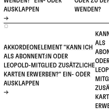
WENDEN?" EIN- ODER
ODER ZU DE
AUSKLAPPEN
WENDEN?
KANN
ALS
AKKORDEONELEMENT "KANN ICH
ABON
ALS ABONNENT:IN ODER
ODE
LEOPOLD-MITGLIED ZUSÄTZLICHE
LEOP
KARTEN ERWERBEN?" EIN- ODER
MITG
AUSKLAPPEN
ZUSÄ
KAR
ERW