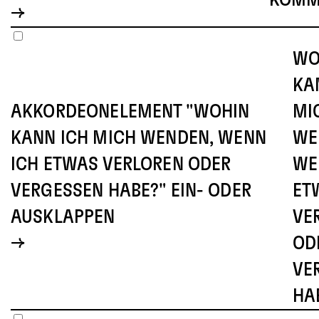
WO
KA
AKKORDEONELEMENT "WOHIN
MI
KANN ICH MICH WENDEN, WENN
WE
ICH ETWAS VERLOREN ODER
WE
VERGESSEN HABE?" EIN- ODER
ET
AUSKLAPPEN
VE
OD
VE
HA