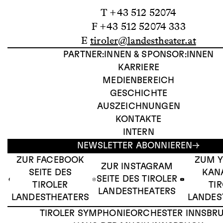
T +43 512 52074
F +43 512 52074 333
E
tiroler@landestheater.at
PARTNER:INNEN & SPONSOR:INNEN
KARRIERE
MEDIENBEREICH
GESCHICHTE
AUSZEICHNUNGEN
KONTAKTE
INTERN
NEWSLETTER ABONNIEREN
ZUR FACEBOOK
ZUM 
ZUR INSTAGRAM
SEITE DES
KAN
SEITE DES TIROLER
TIROLER
TI
LANDESTHEATERS
LANDESTHEATERS
LANDES
TIROLER SYMPHONIEORCHESTER INNSBR