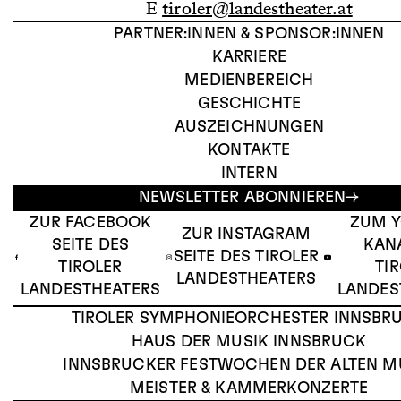
E
tiroler@landestheater.at
PARTNER:INNEN & SPONSOR:INNEN
KARRIERE
MEDIENBEREICH
GESCHICHTE
AUSZEICHNUNGEN
KONTAKTE
INTERN
NEWSLETTER ABONNIEREN
ZUR FACEBOOK
ZUM 
ZUR INSTAGRAM
SEITE DES
KAN
SEITE DES TIROLER
TIROLER
TI
LANDESTHEATERS
LANDESTHEATERS
LANDES
TIROLER SYMPHONIEORCHESTER INNSBR
HAUS DER MUSIK INNSBRUCK
INNSBRUCKER FESTWOCHEN DER ALTEN M
MEISTER & KAMMERKONZERTE