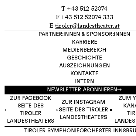
T +43 512 52074
F +43 512 52074 333
E
tiroler@landestheater.at
PARTNER:INNEN & SPONSOR:INNEN
KARRIERE
MEDIENBEREICH
GESCHICHTE
AUSZEICHNUNGEN
KONTAKTE
INTERN
NEWSLETTER ABONNIEREN
ZUR FACEBOOK
ZUM 
ZUR INSTAGRAM
SEITE DES
KAN
SEITE DES TIROLER
TIROLER
TI
LANDESTHEATERS
LANDESTHEATERS
LANDES
TIROLER SYMPHONIEORCHESTER INNSBR