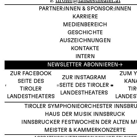
E
tiroler@landestheater.at
PARTNER:INNEN & SPONSOR:INNEN
KARRIERE
MEDIENBEREICH
GESCHICHTE
AUSZEICHNUNGEN
KONTAKTE
INTERN
NEWSLETTER ABONNIEREN
ZUR FACEBOOK
ZUM 
ZUR INSTAGRAM
SEITE DES
KAN
SEITE DES TIROLER
TIROLER
TI
LANDESTHEATERS
LANDESTHEATERS
LANDES
TIROLER SYMPHONIEORCHESTER INNSBR
HAUS DER MUSIK INNSBRUCK
INNSBRUCKER FESTWOCHEN DER ALTEN M
MEISTER & KAMMERKONZERTE