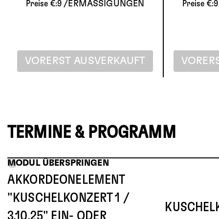
Preise €:
9
/
ERMÄSSIGUNGEN
Preise €:
9
VORERST AUSVERKAUFT
VORER
TERMINE & PROGRAMM
MODUL ÜBERSPRINGEN
AKKORDEONELEMENT
"KUSCHELKONZERT 1 /
KUSCHEL
3.10.25" EIN- ODER