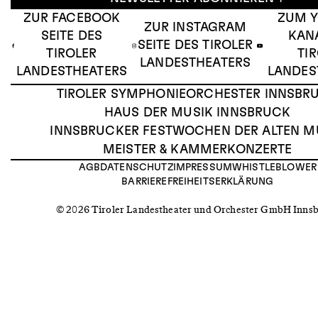
ZUR FACEBOOK
ZUM 
ZUR INSTAGRAM
SEITE DES
KAN
SEITE DES TIROLER
TIROLER
TI
LANDESTHEATERS
LANDESTHEATERS
LANDES
TIROLER SYMPHONIEORCHESTER INNSBR
HAUS DER MUSIK INNSBRUCK
INNSBRUCKER FESTWOCHEN DER ALTEN M
MEISTER & KAMMERKONZERTE
AGB
DATENSCHUTZ
IMPRESSUM
WHISTLEBLOWER
BARRIEREFREIHEITSERKLÄRUNG
© 2026 Tiroler Landestheater und Orchester GmbH Inns