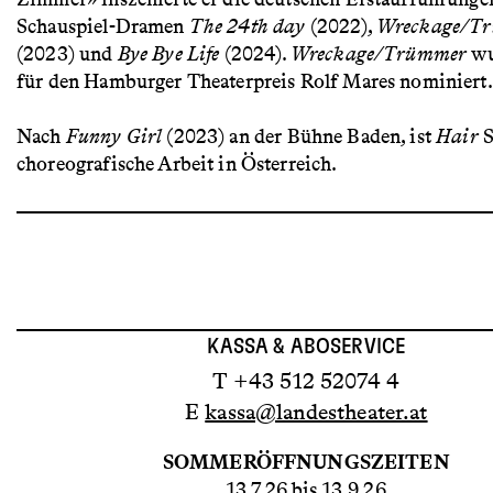
Schauspiel-Dramen
The 24th day
(2022),
Wreckage/T
(2023) und
Bye Bye Life
(2024).
Wreckage/Trümmer
wu
für den Hamburger Theaterpreis Rolf Mares nominiert.
Nach
Funny Girl
(2023) an der Bühne Baden, ist
Hair
S
choreografische Arbeit in Österreich.
KASSA & ABOSERVICE
T +43 512 52074 4
E
kassa@landestheater.at
SOMMERÖFFNUNGSZEITEN
13.7.26 bis 13.9.26