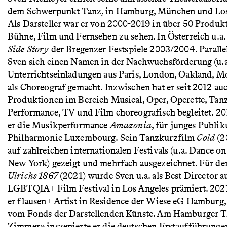
dem Schwerpunkt Tanz, in Hamburg, München und Los
Als Darsteller war er von 2000-2019 in über 50 Produk
Bühne, Film und Fernsehen zu sehen. In Österreich u.a.
Side Story
der Bregenzer Festspiele 2003/2004. Paralle
Sven sich einen Namen in der Nachwuchsförderung (u.a
Unterrichtseinladungen aus Paris, London, Oakland, M
als Choreograf gemacht. Inzwischen hat er seit 2012 au
Produktionen im Bereich Musical, Oper, Operette, Tanz
Performance, TV und Film choreografisch begleitet. 20
er die Musikperformance
Amazonia
, für junges Publi
Philharmonie Luxembourg. Sein Tanzkurzfilm
Cold
(2
auf zahlreichen internationalen Festivals (u.a. Dance o
New York) gezeigt und mehrfach ausgezeichnet. Für de
Ulrichs 1867
(2021) wurde Sven u.a. als Best Director 
LGBTQIA+ Film Festival in Los Angeles prämiert. 20
er flausen+ Artist in Residence der Wiese eG Hamburg,
vom Fonds der Darstellenden Künste. Am Hamburger T
Zimmer» inszenierte er die deutschen Erstaufführunge