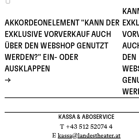
KAN
AKKORDEONELEMENT "KANN DER
EXKL
EXKLUSIVE VORVERKAUF AUCH
VOR
ÜBER DEN WEBSHOP GENUTZT
AUC
WERDEN?" EIN- ODER
DEN
AUSKLAPPEN
WEB
GEN
WER
KASSA & ABOSERVICE
T +43 512 52074 4
E
kassa@landestheater.at