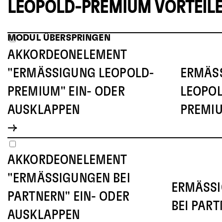
LEOPOLD-PREMIUM VORTEIL
MODUL ÜBERSPRINGEN
AKKORDEONELEMENT
"ERMÄSSIGUNG LEOPOLD-P
ERMÄSS
REMIUM" EIN- ODER A
EOPOLD
USKLAPPEN
REMIU
AKKORDEONELEMENT
"ERMÄSSIGUNGEN BEI P
ERMÄSSI
ARTNERN" EIN- ODER A
EI PARTN
USKLAPPEN