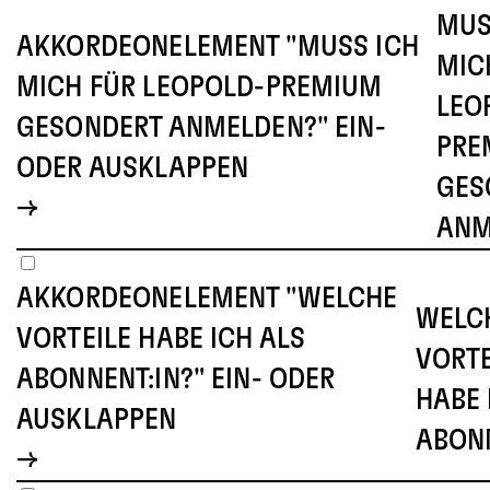
MUS
AKKORDEONELEMENT "MUSS ICH
MIC
MICH FÜR LEOPOLD-PREMIUM
LEO
GESONDERT ANMELDEN?" EIN-
PRE
ODER AUSKLAPPEN
GES
ANM
AKKORDEONELEMENT "WELCHE
WELC
VORTEILE HABE ICH ALS
VORTE
ABONNENT:IN?" EIN- ODER
HABE 
AUSKLAPPEN
ABONN