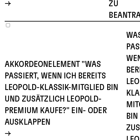
ZU
BEANTR
WA
PAS
WEN
AKKORDEONELEMENT "WAS
BER
PASSIERT, WENN ICH BEREITS
LEO
LEOPOLD-KLASSIK-MITGLIED BIN
KLA
UND ZUSÄTZLICH LEOPOLD-
MIT
PREMIUM KAUFE?" EIN- ODER
BIN
AUSKLAPPEN
ZUS
LEO