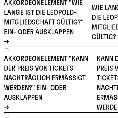
AKKORDEONELEMENT "WIE
WIE LAN
LANGE IST DIE LEOPOLD-
DIE LEO
MITGLIEDSCHAFT GÜLTIG?"
MITGLIE
EIN- ODER AUSKLAPPEN
GÜLTIG?
AKKORDEONELEMENT "KANN
KANN 
DER PREIS VON TICKETS
PREIS 
NACHTRÄGLICH ERMÄSSIGT W
TICKET
ERDEN?" EIN- ODER A
NACHT
USKLAPPEN
ERMÄSS
ERDEN