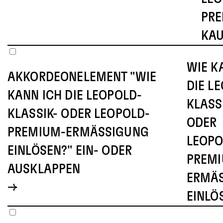
PR
KAU
WIE K
AKKORDEONELEMENT "WIE
DIE L
KANN ICH DIE LEOPOLD-
KLASS
KLASSIK- ODER LEOPOLD-
ODER
PREMIUM-ERMÄSSIGUNG E
LEOPO
INLÖSEN?" EIN- ODER A
PREM
USKLAPPEN
ERMÄS
INLÖS