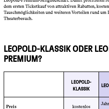
Leopold-Premium-Mitgliedschaft. Damit profitieren Sie
dem ersten Ticketkauf von attraktiven Rabatten, koste
Tauschmöglichkeiten und weiteren Vorteilen rund um 
Theaterbesuch.
LEOPOLD-KLASSIK ODER LEO
PREMIUM?
LEOPOLD-
LE
KLASSIK
Jahr
Preis
kostenlos