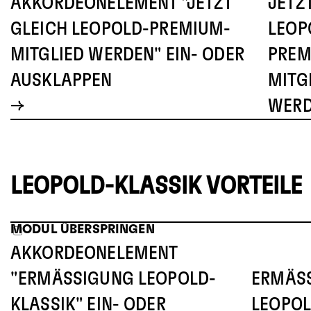
AKKORDEONELEMENT "JETZT
JETZ
GLEICH LEOPOLD-PREMIUM-
LEOP
MITGLIED WERDEN" EIN- ODER
PREM
AUSKLAPPEN
MITG
WER
LEOPOLD-KLASSIK VORTEILE
MODUL ÜBERSPRINGEN
AKKORDEONELEMENT
"ERMÄSSIGUNG LEOPOLD-K
ERMÄSS
LASSIK" EIN- ODER A
EOPOLD