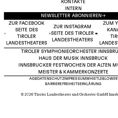
KONTAKTE
INTERN
NEWSLETTER ABONNIEREN
ZUR FACEBOOK
ZUM 
ZUR INSTAGRAM
SEITE DES
KAN
SEITE DES TIROLER
TIROLER
TI
LANDESTHEATERS
LANDESTHEATERS
LANDES
TIROLER SYMPHONIEORCHESTER INNSBR
HAUS DER MUSIK INNSBRUCK
INNSBRUCKER FESTWOCHEN DER ALTEN M
MEISTER & KAMMERKONZERTE
AGB
DATENSCHUTZ
IMPRESSUM
WHISTLEBLOWER
BARRIEREFREIHEITSERKLÄRUNG
© 2026 Tiroler Landestheater und Orchester GmbH Inns