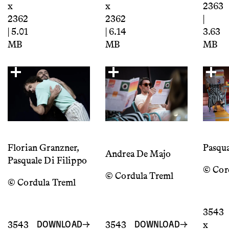
x
x
2363
2362
2362
|
| 5.01
| 6.14
3.63
MB
MB
MB
Florian Granzner,
Pasqua
Andrea De Majo
Pasquale Di Filippo
© Cor
© Cordula Treml
© Cordula Treml
3543
3543
3543
x
DOWNLOAD
DOWNLOAD