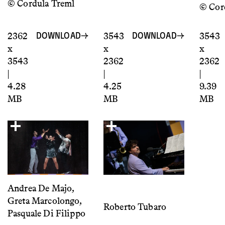
© Cordula Treml
© Cor
2362
3543
3543
DOWNLOAD
DOWNLOAD
x
x
x
3543
2362
2362
|
|
|
4.28
4.25
9.39
MB
MB
MB
Andrea De Majo,
Greta Marcolongo,
Roberto Tubaro
Pasquale Di Filippo