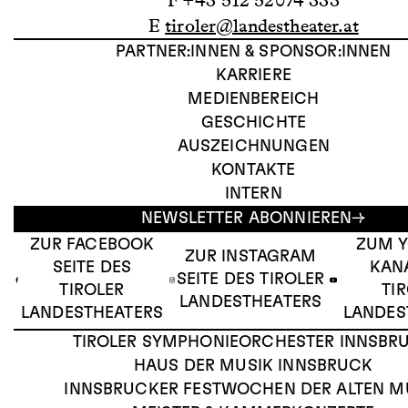
F +43 512 52074 333
E
tiroler@landestheater.at
PARTNER:INNEN & SPONSOR:INNEN
KARRIERE
MEDIENBEREICH
GESCHICHTE
AUSZEICHNUNGEN
KONTAKTE
INTERN
NEWSLETTER ABONNIEREN
ZUR FACEBOOK
ZUM 
ZUR INSTAGRAM
SEITE DES
KAN
SEITE DES TIROLER
TIROLER
TI
LANDESTHEATERS
LANDESTHEATERS
LANDES
TIROLER SYMPHONIEORCHESTER INNSBR
HAUS DER MUSIK INNSBRUCK
INNSBRUCKER FESTWOCHEN DER ALTEN M