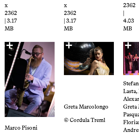
x
x
2362
2362
2362
|
| 3.17
| 3.17
4.03
MB
MB
MB
Stefan
Lasta,
Alexan
Greta Marcolongo
Greta
Pasqua
© Cordula Treml
Floria
Marco Pisoni
Andre