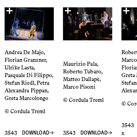
Andrea De Majo,
Rober
Florian Granzner,
Marco 
Maurizio Pala,
Ulrike Lasta,
Floria
Roberto Tubaro,
Pasquale Di Filippo,
Greta
Matteo Dallapè,
Stefan Riedl, Petra
Stefan
Marco Pisoni
Alexandra Pippan,
Alexa
Greta Marcolongo
© Cordula Treml
© Cor
© Cordula Treml
3543
3543
3543
x
DOWNLOAD
DOWNLOAD