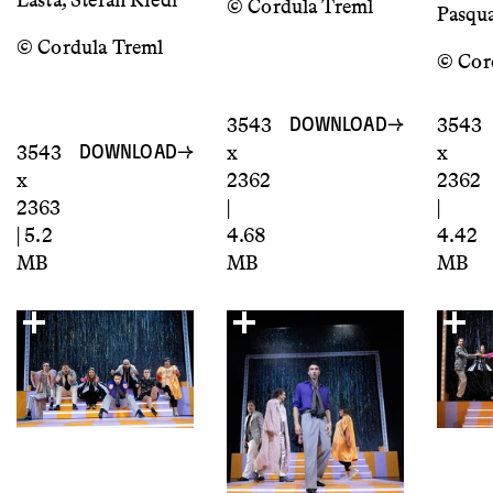
Lasta, Stefan Riedl
© Cordula Treml
Pasqua
© Cordula Treml
© Cor
3543
3543
DOWNLOAD
3543
x
x
DOWNLOAD
x
2362
2362
2363
|
|
| 5.2
4.68
4.42
MB
MB
MB