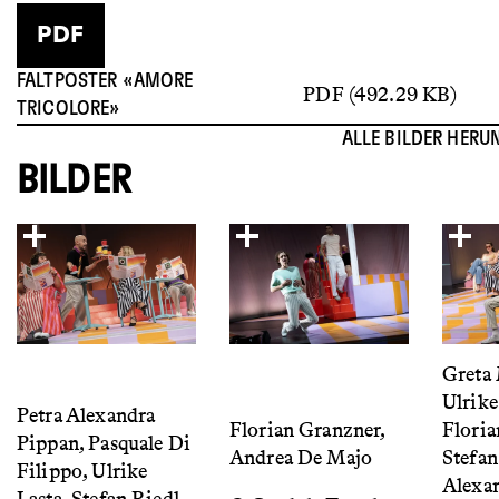
PDF
FALTPOSTER «AMORE
PDF (492.29 KB)
TRICOLORE»
ALLE BILDER HERU
BILDER
Greta
Ulrike
Petra Alexandra
Florian Granzner,
Floria
Pippan, Pasquale Di
Andrea De Majo
Stefan
Filippo, Ulrike
Alexan