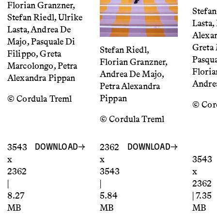
Florian Granzner,
Stefan
Stefan Riedl, Ulrike
Lasta,
Lasta, Andrea De
Alexan
Majo, Pasquale Di
Greta
Stefan Riedl,
Filippo, Greta
Pasqua
Florian Granzner,
Marcolongo, Petra
Floria
Andrea De Majo,
Alexandra Pippan
Andre
Petra Alexandra
Pippan
© Cordula Treml
© Cor
© Cordula Treml
3543
2362
DOWNLOAD
DOWNLOAD
x
x
3543
2362
3543
x
|
|
2362
8.27
5.84
| 7.35
MB
MB
MB