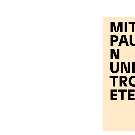
MI
PA
N
UN
TR
ET