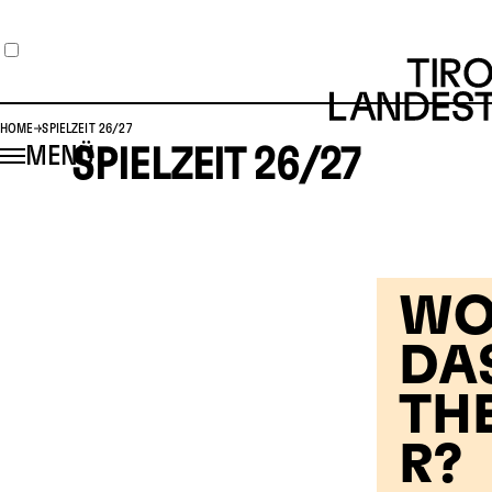
HOME
SPIELZEIT 26/27
MENÜ
SPIELZEIT 26/27
WO
DA
TH
R?