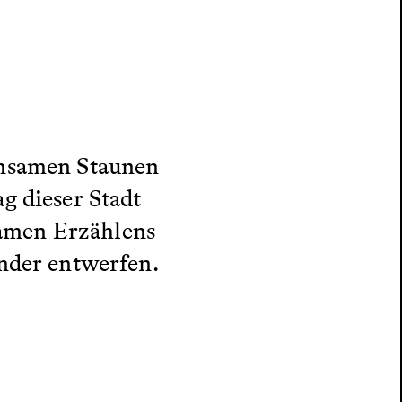
insamen Staunen
g dieser Stadt
amen Erzählens
nder entwerfen.