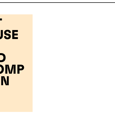
T
USE
D
OMP
EN