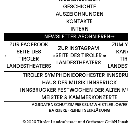
GESCHICHTE
AUSZEICHNUNGEN
KONTAKTE
INTERN
NEWSLETTER ABONNIEREN
ZUR FACEBOOK
ZUM 
ZUR INSTAGRAM
SEITE DES
KAN
SEITE DES TIROLER
TIROLER
TI
LANDESTHEATERS
LANDESTHEATERS
LANDES
TIROLER SYMPHONIEORCHESTER INNSBR
HAUS DER MUSIK INNSBRUCK
INNSBRUCKER FESTWOCHEN DER ALTEN M
MEISTER & KAMMERKONZERTE
AGB
DATENSCHUTZ
IMPRESSUM
WHISTLEBLOWER
BARRIEREFREIHEITSERKLÄRUNG
© 2026 Tiroler Landestheater und Orchester GmbH Inns