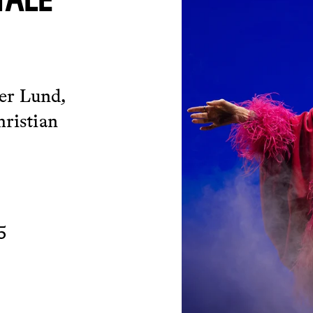
TALE
er Lund,
hristian
5