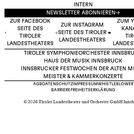
INTERN
NEWSLETTER ABONNIEREN
ZUR FACEBOOK
ZUM 
ZUR INSTAGRAM
SEITE DES
KAN
SEITE DES TIROLER
TIROLER
TI
LANDESTHEATERS
LANDESTHEATERS
LANDES
TIROLER SYMPHONIEORCHESTER INNSBR
HAUS DER MUSIK INNSBRUCK
INNSBRUCKER FESTWOCHEN DER ALTEN M
MEISTER & KAMMERKONZERTE
AGB
DATENSCHUTZ
IMPRESSUM
WHISTLEBLOWER
BARRIEREFREIHEITSERKLÄRUNG
© 2026 Tiroler Landestheater und Orchester GmbH Inns