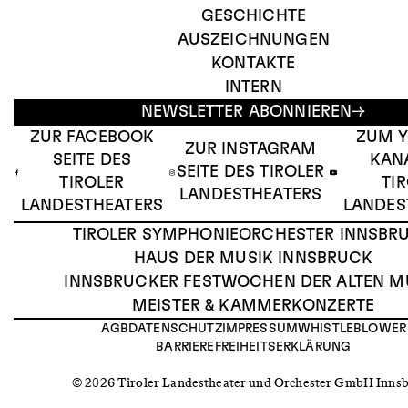
GESCHICHTE
AUSZEICHNUNGEN
KONTAKTE
INTERN
NEWSLETTER ABONNIEREN
ZUR FACEBOOK
ZUM 
ZUR INSTAGRAM
SEITE DES
KAN
SEITE DES TIROLER
TIROLER
TI
LANDESTHEATERS
LANDESTHEATERS
LANDES
TIROLER SYMPHONIEORCHESTER INNSBR
HAUS DER MUSIK INNSBRUCK
INNSBRUCKER FESTWOCHEN DER ALTEN M
MEISTER & KAMMERKONZERTE
AGB
DATENSCHUTZ
IMPRESSUM
WHISTLEBLOWER
BARRIEREFREIHEITSERKLÄRUNG
© 2026 Tiroler Landestheater und Orchester GmbH Inns