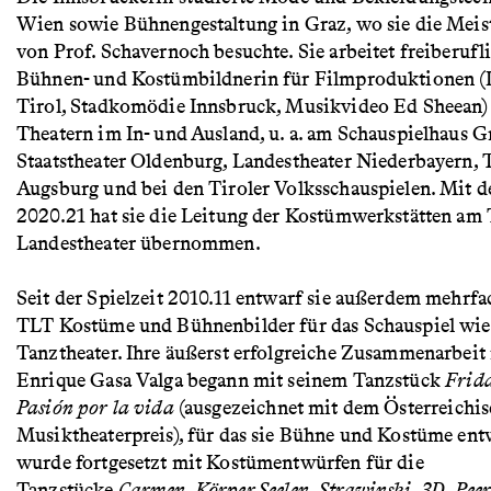
Wien sowie Bühnengestaltung in Graz, wo sie die Meist
von Prof. Schavernoch besuchte. Sie arbeitet freiberufli
Bühnen- und Kostümbildnerin für Filmproduktionen 
Tirol, Stadkomödie Innsbruck, Musikvideo Ed Sheean)
Theatern im In- und Ausland, u. a. am Schauspielhaus G
Staatstheater Oldenburg, Landestheater Niederbayern, 
Augsburg und bei den Tiroler Volksschauspielen. Mit de
2020.21 hat sie die Leitung der Kostümwerkstätten am 
Landestheater übernommen.
Seit der Spielzeit 2010.11 entwarf sie außerdem mehrfa
TLT Kostüme und Bühnenbilder für das Schauspiel wie 
Tanztheater. Ihre äußerst erfolgreiche Zusammenarbeit
Enrique Gasa Valga begann mit seinem Tanzstück
Frid
Pasión por la vida
(ausgezeichnet mit dem Österreichi
Musiktheaterpreis), für das sie Bühne und Kostüme ent
wurde fortgesetzt mit Kostümentwürfen für die
Tanzstücke
Carmen
,
Körper.Seelen
,
Strawinski. 3D
,
Pee