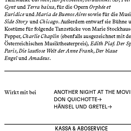
Gynt
und
Terra baixa
, für die Opern
Orphée et
Euridice
und
María de Buenos Aires
sowie für die Musi
Side Story
und
Chicago
. Außerdem entwarf sie Bühne 
Kostüme für folgende Tanzstücke von Marie Stockhause
Pepper,
Charlie Chaplin
(ebenfalls ausgezeichnet mit d
Österreichischen Musiktheaterpreis),
Edith Piaf. Der S
Paris
,
Die lautlose Welt der Anne Frank
,
Der blaue
Engel
und
Amadeus
.
Wirkt mit bei
ANOTHER NIGHT AT THE MOVI
DON QUICHOTTE
HÄNSEL UND GRETEL
KASSA & ABOSERVICE