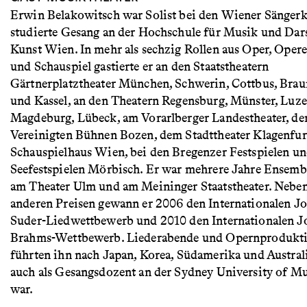
Erwin Belakowitsch war Solist bei den Wiener Sänger
studierte Gesang an der Hochschule für Musik und Dars
Kunst Wien. In mehr als sechzig Rollen aus Oper, Opere
und Schauspiel gastierte er an den Staatstheatern
Gärtnerplatztheater München, Schwerin, Cottbus, Bra
und Kassel, an den Theatern Regensburg, Münster, Luze
Magdeburg, Lübeck, am Vorarlberger Landestheater, de
Vereinigten Bühnen Bozen, dem Stadttheater Klagenfur
Schauspielhaus Wien, bei den Bregenzer Festspielen u
Seefestspielen Mörbisch. Er war mehrere Jahre Ensemb
am Theater Ulm und am Meininger Staatstheater. Neben
anderen Preisen gewann er 2006 den Internationalen J
Suder-Liedwettbewerb und 2010 den Internationalen J
Brahms-Wettbewerb. Liederabende und Opernprodukt
führten ihn nach Japan, Korea, Südamerika und Austral
auch als Gesangsdozent an der Sydney University of Mu
war.