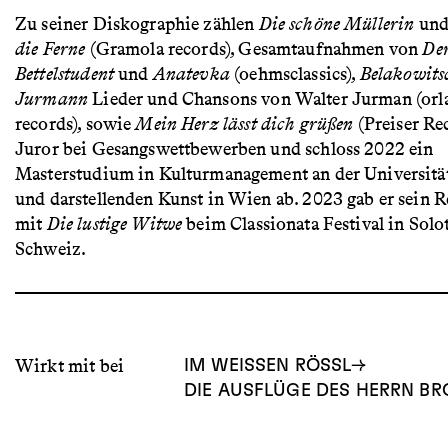
Zu seiner Diskographie zählen
Die schöne Müllerin
un
die Ferne
(Gramola records), Gesamtaufnahmen von
De
Bettelstudent
und
Anatevka
(oehmsclassics),
Belakowits
Jurmann
Lieder und Chansons von Walter Jurman (or
records), sowie
Mein Herz lässt dich grüßen
(Preiser Rec
Juror bei Gesangswettbewerben und schloss 2022 ein
Masterstudium in Kulturmanagement an der Universitä
und darstellenden Kunst in Wien ab. 2023 gab er sein 
mit
Die lustige Witwe
beim Classionata Festival in Solo
Schweiz.
Wirkt mit bei
IM WEISSEN RÖSSL
DIE AUSFLÜGE DES HERRN B