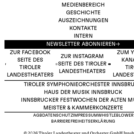
MEDIENBEREICH
GESCHICHTE
AUSZEICHNUNGEN
KONTAKTE
INTERN
NEWSLETTER ABONNIEREN
ZUR FACEBOOK
ZUM 
ZUR INSTAGRAM
SEITE DES
KAN
SEITE DES TIROLER
TIROLER
TI
LANDESTHEATERS
LANDESTHEATERS
LANDES
TIROLER SYMPHONIEORCHESTER INNSBR
HAUS DER MUSIK INNSBRUCK
INNSBRUCKER FESTWOCHEN DER ALTEN M
MEISTER & KAMMERKONZERTE
AGB
DATENSCHUTZ
IMPRESSUM
WHISTLEBLOWER
BARRIEREFREIHEITSERKLÄRUNG
© 2026 Tiroler Landestheater und Orchester GmbH Inns