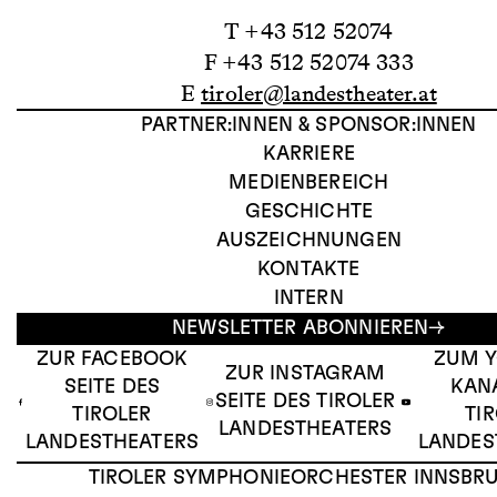
T +43 512 52074
F +43 512 52074 333
E
tiroler@landestheater.at
PARTNER:INNEN & SPONSOR:INNEN
KARRIERE
MEDIENBEREICH
GESCHICHTE
AUSZEICHNUNGEN
KONTAKTE
INTERN
NEWSLETTER ABONNIEREN
ZUR FACEBOOK
ZUM 
ZUR INSTAGRAM
SEITE DES
KAN
SEITE DES TIROLER
TIROLER
TI
LANDESTHEATERS
LANDESTHEATERS
LANDES
TIROLER SYMPHONIEORCHESTER INNSBR