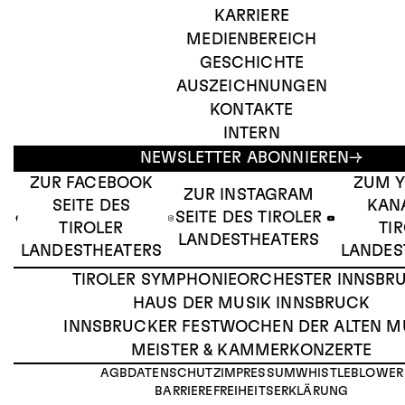
KARRIERE
MEDIENBEREICH
GESCHICHTE
AUSZEICHNUNGEN
KONTAKTE
INTERN
NEWSLETTER ABONNIEREN
ZUR FACEBOOK
ZUM 
ZUR INSTAGRAM
SEITE DES
KAN
SEITE DES TIROLER
TIROLER
TI
LANDESTHEATERS
LANDESTHEATERS
LANDES
TIROLER SYMPHONIEORCHESTER INNSBR
HAUS DER MUSIK INNSBRUCK
INNSBRUCKER FESTWOCHEN DER ALTEN M
MEISTER & KAMMERKONZERTE
AGB
DATENSCHUTZ
IMPRESSUM
WHISTLEBLOWER
BARRIEREFREIHEITSERKLÄRUNG