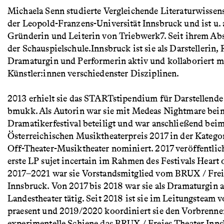
Michaela Senn studierte Vergleichende Literaturwissen
der Leopold-Franzens-Universität Innsbruck und ist u. 
Gründerin und Leiterin von Triebwerk7. Seit ihrem Abs
der Schauspielschule.Innsbruck ist sie als Darstellerin, 
Dramaturgin und Performerin aktiv und kollaboriert m
Künstler:innen verschiedenster Disziplinen.
2013 erhielt sie das STARTstipendium für Darstellend
bmukk. Als Autorin war sie mit Medeas Nightmare beim
Dramatikerfestival beteiligt und war anschließend bei
Österreichischen Musiktheaterpreis 2017 in der Kategor
Off-Theater-Musiktheater nominiert. 2017 veröffentlich
erste LP sujet incertain im Rahmen des Festivals Heart 
2017–2021 war sie Vorstandsmitglied vom BRUX / Frei
Innsbruck. Von 2017 bis 2018 war sie als Dramaturgin 
Landestheater tätig. Seit 2018 ist sie im Leitungsteam 
praesent und 2019/2020 koordiniert sie den Vorbrenner
experimentelle Schiene das BRUX / Freies Theater Inns