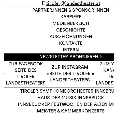
E
tiroler@landestheater.at
PARTNER:INNEN & SPONSOR:INNEN
KARRIERE
MEDIENBEREICH
GESCHICHTE
AUSZEICHNUNGEN
KONTAKTE
INTERN
NEWSLETTER ABONNIEREN
ZUR FACEBOOK
ZUM 
ZUR INSTAGRAM
SEITE DES
KAN
SEITE DES TIROLER
TIROLER
TI
LANDESTHEATERS
LANDESTHEATERS
LANDES
TIROLER SYMPHONIEORCHESTER INNSBR
HAUS DER MUSIK INNSBRUCK
INNSBRUCKER FESTWOCHEN DER ALTEN M
MEISTER & KAMMERKONZERTE