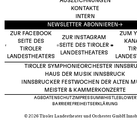
AUSZEICHNUNGEN
KONTAKTE
INTERN
NEWSLETTER ABONNIEREN
ZUR FACEBOOK
ZUM 
ZUR INSTAGRAM
SEITE DES
KAN
SEITE DES TIROLER
TIROLER
TI
LANDESTHEATERS
LANDESTHEATERS
LANDES
TIROLER SYMPHONIEORCHESTER INNSBR
HAUS DER MUSIK INNSBRUCK
INNSBRUCKER FESTWOCHEN DER ALTEN M
MEISTER & KAMMERKONZERTE
AGB
DATENSCHUTZ
IMPRESSUM
WHISTLEBLOWER
BARRIEREFREIHEITSERKLÄRUNG
© 2026 Tiroler Landestheater und Orchester GmbH Inns