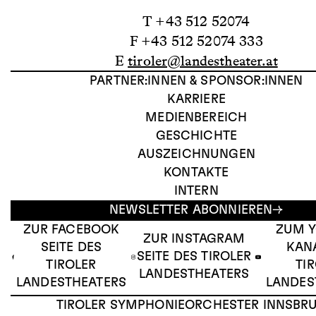
T +43 512 52074
F +43 512 52074 333
E
tiroler@landestheater.at
PARTNER:INNEN & SPONSOR:INNEN
KARRIERE
MEDIENBEREICH
GESCHICHTE
AUSZEICHNUNGEN
KONTAKTE
INTERN
NEWSLETTER ABONNIEREN
ZUR FACEBOOK
ZUM 
ZUR INSTAGRAM
SEITE DES
KAN
SEITE DES TIROLER
TIROLER
TI
LANDESTHEATERS
LANDESTHEATERS
LANDES
TIROLER SYMPHONIEORCHESTER INNSBR