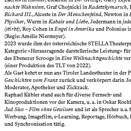
nackte Wahnsinn
, Graf Chojnicki in
Radetzkymarsch
,
Richard III.
, Alceste in
Der Menschenfeind
, Newton in
Physiker
, Wurm in
Kabale und Liebe
, Jedermann in
jed
(stirbt)
, Roy Cohen in
Engel in Amerika
und Polonius i
(Regie: Amélie Niermeyer).
2023 wurde ihm der österreichische STELLA Theaterpre
Kategorie «Herausragende darstellerische Leistung» für
des Ebenezer Scrooge in
Eine Weihnachtsgeschichte
ver
(einer Produktion des TLT von 2022).
Als Gast kehrt er nun ans Tiroler Landestheater in der
Geschichten vom Franz
zurück und verkörpert darin Jo
Moderator, Apotheker und Zickzack.
Raphael Kübler stand auch für diverse Fernseh- und
Kinoproduktionen vor der Kamera, u. a. in Oskar Roehl
Jud Süss – Film ohne Gewissen
und ist als Sprecher u.a. 
Werbung, Imagefilm, e-Learning, Reportage, Hörbuch, 
und Synchronisation tätig.