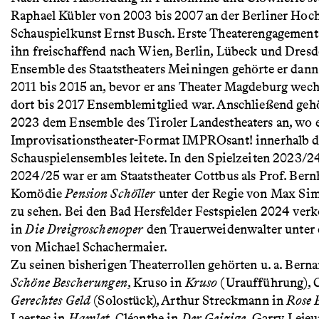
Raphael Kübler von 2003 bis 2007 an der Berliner Hoch
Schauspielkunst Ernst Busch. Erste Theaterengagement
ihn freischaffend nach Wien, Berlin, Lübeck und Dres
Ensemble des Staatstheaters Meiningen gehörte er dann
2011 bis 2015 an, bevor er ans Theater Magdeburg wech
dort bis 2017 Ensemblemitglied war. Anschließend gehö
2023 dem Ensemble des Tiroler Landestheaters an, wo e
Improvisationstheater-Format IMPROsant! innerhalb d
Schauspielensembles leitete. In den Spielzeiten 2023/2
2024/25 war er am Staatstheater Cottbus als Prof. Bern
Komödie
Pension Schöller
unter der Regie von Max Si
zu sehen. Bei den Bad Hersfelder Festspielen 2024 verk
in
Die Dreigroschenoper
den Trauerweidenwalter unter 
von Michael Schachermaier.
Zu seinen bisherigen Theaterrollen gehörten u. a. Berna
Schöne Bescherungen
, Kruso in
Kruso
(Uraufführung), C
Gerechtes Geld
(Solostück), Arthur Streckmann in
Rose 
Laertes in
Hamlet
, Cléanthe in
Der Geizige
, Garry Leje