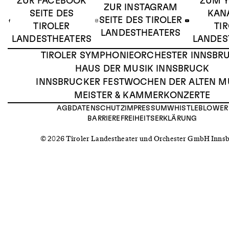
ZUR FACEBOOK
ZUM 
ZUR INSTAGRAM
SEITE DES
KAN
SEITE DES TIROLER
TIROLER
TI
LANDESTHEATERS
LANDESTHEATERS
LANDES
TIROLER SYMPHONIEORCHESTER INNSBR
HAUS DER MUSIK INNSBRUCK
INNSBRUCKER FESTWOCHEN DER ALTEN M
MEISTER & KAMMERKONZERTE
AGB
DATENSCHUTZ
IMPRESSUM
WHISTLEBLOWER
BARRIEREFREIHEITSERKLÄRUNG
© 2026 Tiroler Landestheater und Orchester GmbH Inns