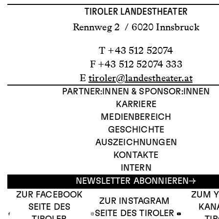
TIROLER LANDESTHEATER
Rennweg 2 / 6020 Innsbruck
T +43 512 52074
F +43 512 52074 333
E
tiroler@landestheater.at
PARTNER:INNEN & SPONSOR:INNEN
KARRIERE
MEDIENBEREICH
GESCHICHTE
AUSZEICHNUNGEN
KONTAKTE
INTERN
NEWSLETTER ABONNIEREN
ZUR FACEBOOK
ZUM 
ZUR INSTAGRAM
SEITE DES
KAN
SEITE DES TIROLER