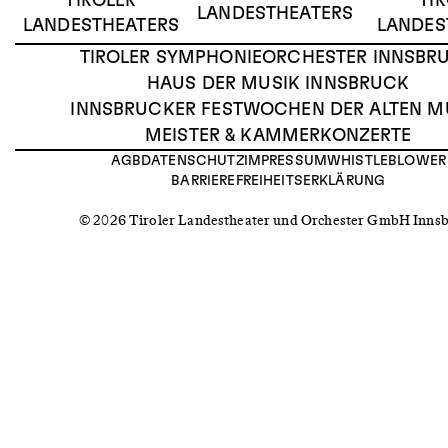
TIROLER
TI
LANDESTHEATERS
LANDESTHEATERS
LANDES
TIROLER SYMPHONIEORCHESTER INNSBR
HAUS DER MUSIK INNSBRUCK
INNSBRUCKER FESTWOCHEN DER ALTEN M
MEISTER & KAMMERKONZERTE
AGB
DATENSCHUTZ
IMPRESSUM
WHISTLEBLOWER
BARRIEREFREIHEITSERKLÄRUNG
© 2026 Tiroler Landestheater und Orchester GmbH Inns