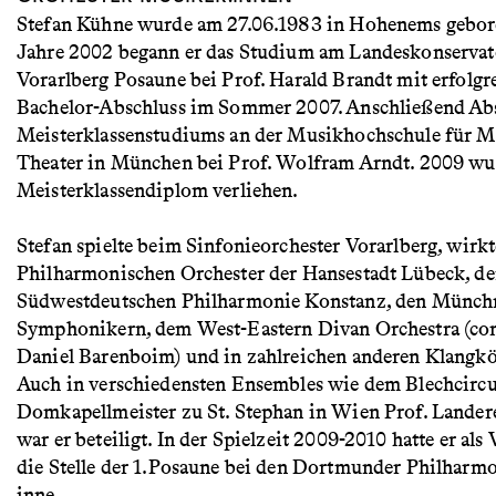
Stefan Kühne wurde am 27.06.1983 in Hohenems gebor
Jahre 2002 begann er das Studium am Landeskonserva
Vorarlberg Posaune bei Prof. Harald Brandt mit erfolg
Bachelor-Abschluss im Sommer 2007. Anschließend Abs
Meisterklassenstudiums an der Musikhochschule für M
Theater in München bei Prof. Wolfram Arndt. 2009 wu
Meisterklassendiplom verliehen.
Stefan spielte beim Sinfonieorchester Vorarlberg, wirk
Philharmonischen Orchester der Hansestadt Lübeck, de
Südwestdeutschen Philharmonie Konstanz, den Münch
Symphonikern, dem West-Eastern Divan Orchestra (co
Daniel Barenboim) und in zahlreichen anderen Klangkö
Auch in verschiedensten Ensembles wie dem Blechcircu
Domkapellmeister zu St. Stephan in Wien Prof. Lander
war er beteiligt. In der Spielzeit 2009-2010 hatte er als
die Stelle der 1.Posaune bei den Dortmunder Philharm
inne.