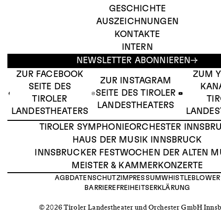
GESCHICHTE
AUSZEICHNUNGEN
KONTAKTE
INTERN
NEWSLETTER ABONNIEREN
ZUR FACEBOOK
ZUM 
ZUR INSTAGRAM
SEITE DES
KAN
SEITE DES TIROLER
TIROLER
TI
LANDESTHEATERS
LANDESTHEATERS
LANDES
TIROLER SYMPHONIEORCHESTER INNSBR
HAUS DER MUSIK INNSBRUCK
INNSBRUCKER FESTWOCHEN DER ALTEN M
MEISTER & KAMMERKONZERTE
AGB
DATENSCHUTZ
IMPRESSUM
WHISTLEBLOWER
BARRIEREFREIHEITSERKLÄRUNG
© 2026 Tiroler Landestheater und Orchester GmbH Inns