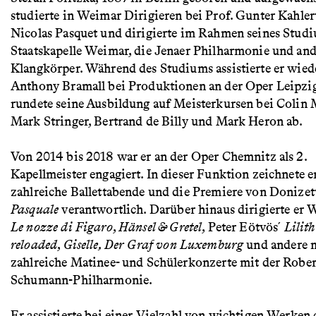
studierte in Weimar Dirigieren bei Prof. Gunter Kahler
Nicolas Pasquet und dirigierte im Rahmen seines Studi
Staatskapelle Weimar, die Jenaer Philharmonie und and
Klangkörper. Während des Studiums assistierte er wied
Anthony Bramall bei Produktionen an der Oper Leipzig
rundete seine Ausbildung auf Meisterkursen bei Colin 
Mark Stringer, Bertrand de Billy und Mark Heron ab.
Von 2014 bis 2018 war er an der Oper Chemnitz als 2.
Kapellmeister engagiert. In dieser Funktion zeichnete e
zahlreiche Ballettabende und die Premiere von Donizet
Pasquale
verantwortlich. Darüber hinaus dirigierte er 
Le nozze di Figaro
,
Hänsel & Gretel
, Peter Eötvös´
Lilit
reloaded
,
Giselle, Der Graf von Luxemburg
und andere 
zahlreiche Matinee- und Schülerkonzerte mit der Rober
Schumann-Philharmonie.
Er assistierte bei einer Vielzahl von wichtigen Werken 