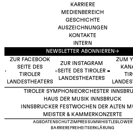
KARRIERE
MEDIENBEREICH
GESCHICHTE
AUSZEICHNUNGEN
KONTAKTE
INTERN
NEWSLETTER ABONNIEREN
ZUR FACEBOOK
ZUM 
ZUR INSTAGRAM
SEITE DES
KAN
SEITE DES TIROLER
TIROLER
TI
LANDESTHEATERS
LANDESTHEATERS
LANDES
TIROLER SYMPHONIEORCHESTER INNSBR
HAUS DER MUSIK INNSBRUCK
INNSBRUCKER FESTWOCHEN DER ALTEN M
MEISTER & KAMMERKONZERTE
AGB
DATENSCHUTZ
IMPRESSUM
WHISTLEBLOWER
BARRIEREFREIHEITSERKLÄRUNG