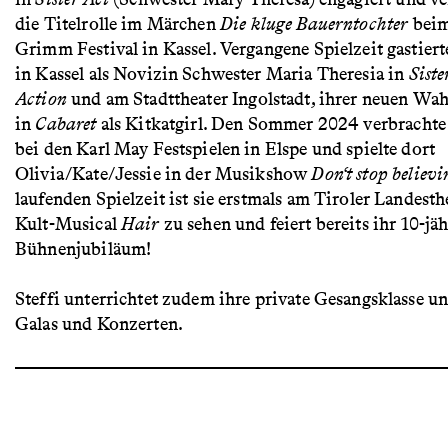
die Titelrolle im Märchen
Die kluge Bauerntochter
beim
Grimm Festival in Kassel. Vergangene Spielzeit gastiert
in Kassel als Novizin Schwester Maria Theresia in
Siste
Action
und am Stadttheater Ingolstadt, ihrer neuen Wah
in
Cabaret
als Kitkatgirl. Den Sommer 2024 verbrachte 
bei den Karl May Festspielen in Elspe und spielte dort
Olivia/Kate/Jessie in der Musikshow
Don‘t stop believi
laufenden Spielzeit ist sie erstmals am Tiroler Landesth
Kult-Musical
Hair
zu sehen und feiert bereits ihr 10-jä
Bühnenjubiläum!
Steffi unterrichtet zudem ihre private Gesangsklasse un
Galas und Konzerten.