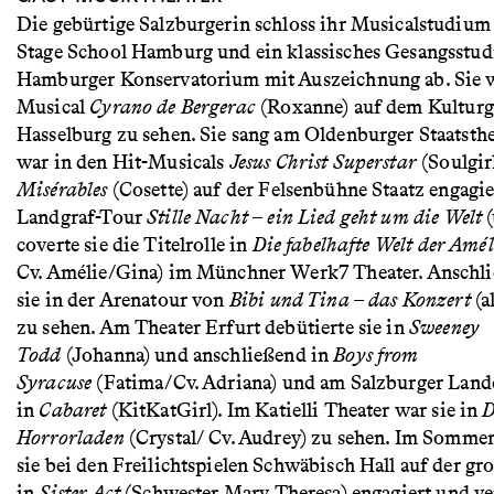
Die gebürtige Salzburgerin schloss ihr Musicalstudium
Stage School Hamburg und ein klassisches Gesangsstu
Hamburger Konservatorium mit Auszeichnung ab. Sie wa
Musical
Cyrano de Bergerac
(Roxanne) auf dem Kulturg
Hasselburg zu sehen. Sie sang am Oldenburger Staatsth
war in den Hit-Musicals
Jesus Christ Superstar
(Soulgir
Misérables
(Cosette) auf der Felsenbühne Staatz engagie
Landgraf-Tour
Stille Nacht – ein Lied geht um die Welt
(
coverte sie die Titelrolle in
Die fabelhafte Welt der Amél
Cv. Amélie/Gina) im Münchner Werk7 Theater. Anschl
sie in der Arenatour von
Bibi und Tina – das Konzert
(a
zu sehen. Am Theater Erfurt debütierte sie in
Sweeney
Todd
(Johanna) und anschließend in
Boys from
Syracuse
(Fatima/Cv. Adriana) und am Salzburger Land
in
Cabaret
(KitKatGirl). Im Katielli Theater war sie in
D
Horrorladen
(Crystal/ Cv. Audrey) zu sehen. Im Somme
sie bei den Freilichtspielen Schwäbisch Hall auf der g
in
Sister Act
(Schwester Mary Theresa) engagiert und ve