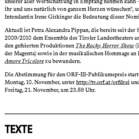
unserer aller Wertschätzung in Empfang nehmen kann 
ihr und uns natürlich von ganzem Herzen wünschen“,
u
Intendantin Irene Girkinger die Bedeutung dieser Nom
Aktuell ist Petra Alexandra Pippan, die bereits seit der 
2009/2010 dem Ensemble des Tiroler Landestheaters an
den gefeierten Produktionen
The Rocky Horror Show
(i
der Magenta) sowie in der musikalischen Hommage an Be
Amore Tricolore
zu bewundern.
Die Abstimmung für den ORF-III-Publikumspreis start
Montag, 10. November,
unter
http://tv.orf.at/orfdrei
und
Freitag, 21. November, um 23.59 Uhr.
TEXTE