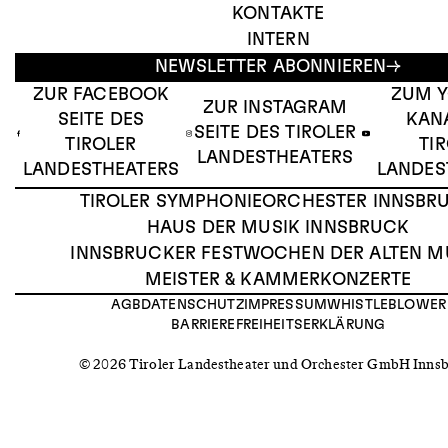
KONTAKTE
INTERN
NEWSLETTER ABONNIEREN
ZUR FACEBOOK
ZUM 
ZUR INSTAGRAM
SEITE DES
KAN
SEITE DES TIROLER
TIROLER
TI
LANDESTHEATERS
LANDESTHEATERS
LANDES
TIROLER SYMPHONIEORCHESTER INNSBR
HAUS DER MUSIK INNSBRUCK
INNSBRUCKER FESTWOCHEN DER ALTEN M
MEISTER & KAMMERKONZERTE
AGB
DATENSCHUTZ
IMPRESSUM
WHISTLEBLOWER
BARRIEREFREIHEITSERKLÄRUNG
© 2026 Tiroler Landestheater und Orchester GmbH Inns