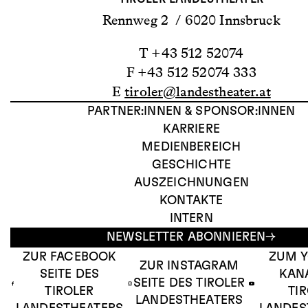
Rennweg 2 / 6020 Innsbruck
T +43 512 52074
F +43 512 52074 333
E
tiroler@landestheater.at
PARTNER:INNEN & SPONSOR:INNEN
KARRIERE
MEDIENBEREICH
GESCHICHTE
AUSZEICHNUNGEN
KONTAKTE
INTERN
NEWSLETTER ABONNIEREN
ZUR FACEBOOK
ZUM 
ZUR INSTAGRAM
SEITE DES
KAN
SEITE DES TIROLER
TIROLER
TI
LANDESTHEATERS