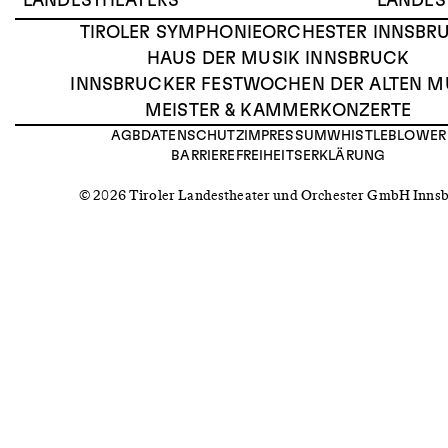
LANDESTHEATERS
LANDES
TIROLER SYMPHONIEORCHESTER INNSBR
HAUS DER MUSIK INNSBRUCK
INNSBRUCKER FESTWOCHEN DER ALTEN M
MEISTER & KAMMERKONZERTE
AGB
DATENSCHUTZ
IMPRESSUM
WHISTLEBLOWER
BARRIEREFREIHEITSERKLÄRUNG
© 2026 Tiroler Landestheater und Orchester GmbH Inns