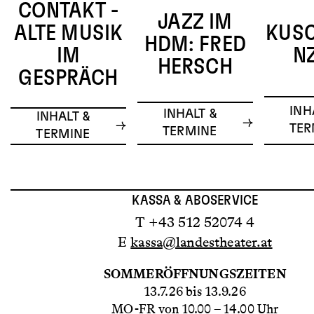
CONTAKT -
JAZZ IM
ALTE MUSIK
KUS
HDM: FRED
IM
N
HERSCH
GESPRÄCH
INH
INHALT &
INHALT &
TER
TERMINE
TERMINE
KASSA & ABOSERVICE
T +43 512 52074 4
E
kassa@landestheater.at
SOMMERÖFFNUNGSZEITEN
13.7.26 bis 13.9.26
MO-FR von 10.00 – 14.00 Uhr