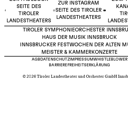
ZUR INSTAGRAM
SEITE DES
KAN
SEITE DES TIROLER
TIROLER
TI
LANDESTHEATERS
LANDESTHEATERS
LANDES
TIROLER SYMPHONIEORCHESTER INNSBR
HAUS DER MUSIK INNSBRUCK
INNSBRUCKER FESTWOCHEN DER ALTEN M
MEISTER & KAMMERKONZERTE
AGB
DATENSCHUTZ
IMPRESSUM
WHISTLEBLOWER
BARRIEREFREIHEITSERKLÄRUNG
© 2026 Tiroler Landestheater und Orchester GmbH Inns