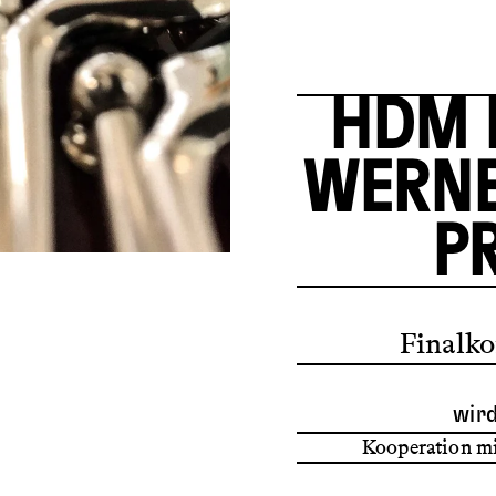
HDM 
WERNE
PR
Finalko
wir
Kooperation mi