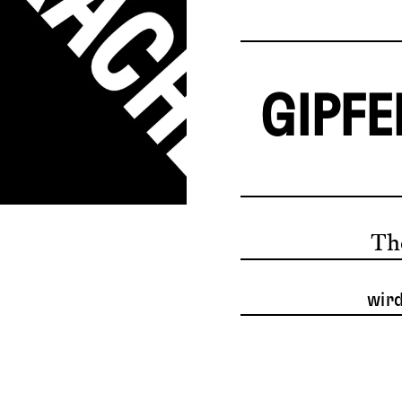
GIPF
Th
wir