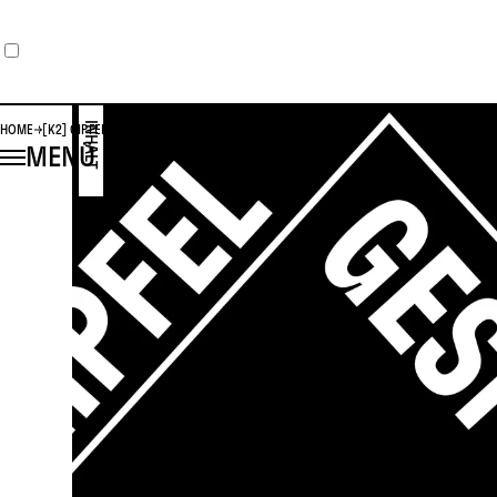
INHALT
HOME
[K2] GIPFELGESPRÄCHE 6
MENÜ