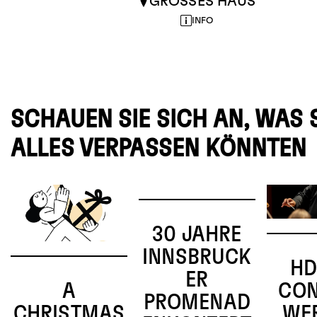
GROSSES HAUS
INFO
SCHAUEN SIE SICH AN, WAS 
ALLES VERPASSEN KÖNNTEN
30 JAHRE
INNSBRUCK
HD
ER
A
CON
PROMENAD
CHRISTMAS
WE