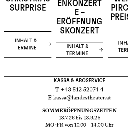
ENKONZERT
SURPRISE
PIR
E –
PREI
ERÖFFNUNG
SKONZERT
INHALT &
INH
INHALT &
TERMINE
TER
TERMINE
KASSA & ABOSERVICE
T +43 512 52074 4
E
kassa@landestheater.at
SOMMERÖFFNUNGSZEITEN
13.7.26 bis 13.9.26
MO-FR von 10.00 – 14.00 Uhr