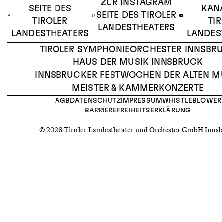
ZUR INSTAGRAM
SEITE DES
KAN
SEITE DES TIROLER
TIROLER
TI
LANDESTHEATERS
LANDESTHEATERS
LANDES
TIROLER SYMPHONIEORCHESTER INNSBR
HAUS DER MUSIK INNSBRUCK
INNSBRUCKER FESTWOCHEN DER ALTEN M
MEISTER & KAMMERKONZERTE
AGB
DATENSCHUTZ
IMPRESSUM
WHISTLEBLOWER
BARRIEREFREIHEITSERKLÄRUNG
© 2026 Tiroler Landestheater und Orchester GmbH Inns