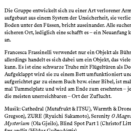
Die Gruppe entwickelt sich zu einer Art verlorener Arm
aufgebaut aus einem System der Unsicherheit, sie verlie
Boden unter den Füssen, bricht auseinander. Alle suche
sicheren Ort, lediglich eine schafft es – ein Neuanfang 
an.
Francesca Frassinelli verwendet nur ein Objekt als Büh
allerdings handelt es sich dabei um ein Objekt, das viele
kann. Es ist eine schwarze Truhe mit Flügeltüren als De
Aufgeklappt wird sie zu einem Bett umfunktioniert un
aufgerichtet gar zu einem Buch bzw. einer Bibel, ist ma
mal Tummelplatz und wird am Ende zum ersehnten – j
die meisten unerreichbaren – Ort der Zuflucht.
Musik: Cathedral (Mutafrukt & ITSU), Warmth & Drone
Gregson), ZURE (Ryuichi Sakamoto), Serenity
O Magn
Mysterium
(Ola Gjeilo), Blind Spot Part 1 (Christof Li
fær andlit (Hildur Guðnadóttir)