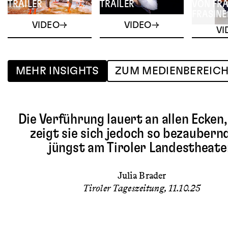
TRAILER
TRAILER
VON FR
FRASINE
VIDEO
VIDEO
VI
MEHR INSIGHTS
ZUM MEDIENBEREIC
Die Verführung lauert an allen Ecken,
zeigt sie sich jedoch so bezaubern
jüngst am Tiroler Landestheate
Julia Brader
Tiroler Tageszeitung, 11.10.25