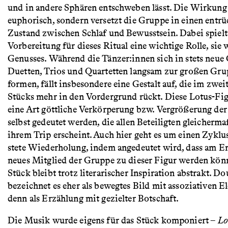
und in andere Sphären entschweben lässt. Die Wirkung 
euphorisch, sondern versetzt die Gruppe in einen entrü
Zustand zwischen Schlaf und Bewusstsein. Dabei spielt
Vorbereitung für dieses Ritual eine wichtige Rolle, sie 
Genusses. Während die Tänzer:innen sich in stets neue 
Duetten, Trios und Quartetten langsam zur großen Gru
formen, fällt insbesondere eine Gestalt auf, die im zwei
Stücks mehr in den Vordergrund rückt. Diese Lotus-Fig
eine Art göttliche Verkörperung bzw. Vergrößerung der
selbst gedeutet werden, die allen Beteiligten gleicherma
ihrem Trip erscheint. Auch hier geht es um einen Zyklu
stete Wiederholung, indem angedeutet wird, dass am E
neues Mitglied der Gruppe zu dieser Figur werden kön
Stück bleibt trotz literarischer Inspiration abstrakt. Do
bezeichnet es eher als bewegtes Bild mit assoziativen E
denn als Erzählung mit gezielter Botschaft.
Die Musik wurde eigens für das Stück komponiert –
Lo