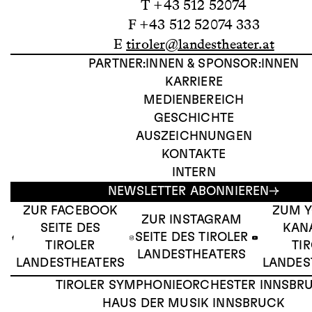
T +43 512 52074
F +43 512 52074 333
E
tiroler@landestheater.at
PARTNER:INNEN & SPONSOR:INNEN
KARRIERE
MEDIENBEREICH
GESCHICHTE
AUSZEICHNUNGEN
KONTAKTE
INTERN
NEWSLETTER ABONNIEREN
ZUR FACEBOOK
ZUM 
ZUR INSTAGRAM
SEITE DES
KAN
SEITE DES TIROLER
TIROLER
TI
LANDESTHEATERS
LANDESTHEATERS
LANDES
TIROLER SYMPHONIEORCHESTER INNSBR
HAUS DER MUSIK INNSBRUCK