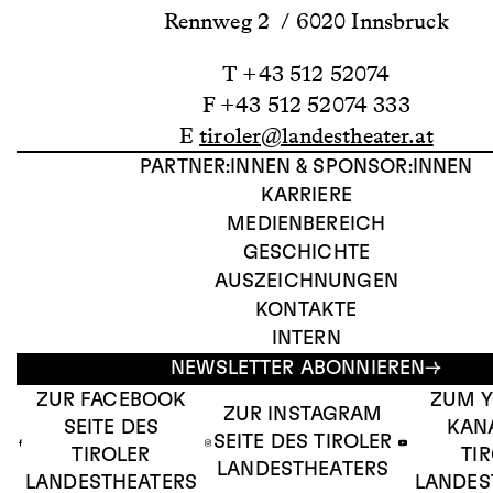
Rennweg 2 / 6020 Innsbruck
T +43 512 52074
F +43 512 52074 333
E
tiroler@landestheater.at
PARTNER:INNEN & SPONSOR:INNEN
KARRIERE
MEDIENBEREICH
GESCHICHTE
AUSZEICHNUNGEN
KONTAKTE
INTERN
NEWSLETTER ABONNIEREN
ZUR FACEBOOK
ZUM 
ZUR INSTAGRAM
SEITE DES
KAN
SEITE DES TIROLER
TIROLER
TI
LANDESTHEATERS
LANDESTHEATERS
LANDES