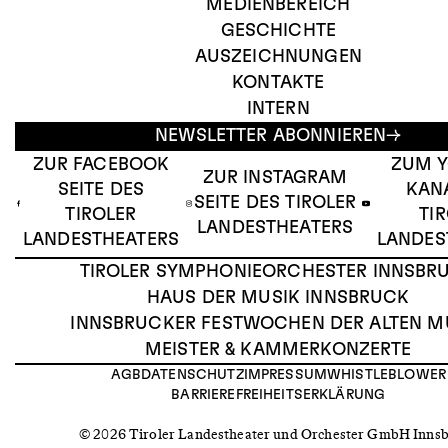
MEDIENBEREICH
GESCHICHTE
AUSZEICHNUNGEN
KONTAKTE
INTERN
NEWSLETTER ABONNIEREN
ZUR FACEBOOK
ZUM 
ZUR INSTAGRAM
SEITE DES
KAN
SEITE DES TIROLER
TIROLER
TI
LANDESTHEATERS
LANDESTHEATERS
LANDES
TIROLER SYMPHONIEORCHESTER INNSBR
HAUS DER MUSIK INNSBRUCK
INNSBRUCKER FESTWOCHEN DER ALTEN M
MEISTER & KAMMERKONZERTE
AGB
DATENSCHUTZ
IMPRESSUM
WHISTLEBLOWER
BARRIEREFREIHEITSERKLÄRUNG
© 2026 Tiroler Landestheater und Orchester GmbH Inns