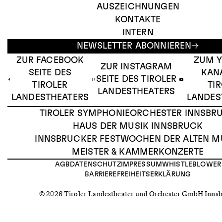
AUSZEICHNUNGEN
KONTAKTE
INTERN
NEWSLETTER ABONNIEREN
ZUR FACEBOOK
ZUM 
ZUR INSTAGRAM
SEITE DES
KAN
SEITE DES TIROLER
TIROLER
TI
LANDESTHEATERS
LANDESTHEATERS
LANDES
TIROLER SYMPHONIEORCHESTER INNSBR
HAUS DER MUSIK INNSBRUCK
INNSBRUCKER FESTWOCHEN DER ALTEN M
MEISTER & KAMMERKONZERTE
AGB
DATENSCHUTZ
IMPRESSUM
WHISTLEBLOWER
BARRIEREFREIHEITSERKLÄRUNG
© 2026 Tiroler Landestheater und Orchester GmbH Inns