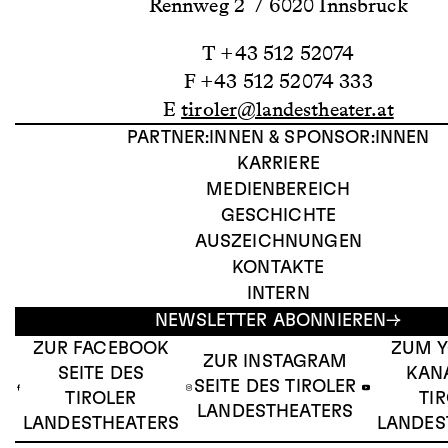
Rennweg 2 / 6020 Innsbruck
T +43 512 52074
F +43 512 52074 333
E
tiroler@landestheater.at
PARTNER:INNEN & SPONSOR:INNEN
KARRIERE
MEDIENBEREICH
GESCHICHTE
AUSZEICHNUNGEN
KONTAKTE
INTERN
NEWSLETTER ABONNIEREN
ZUR FACEBOOK
ZUM 
ZUR INSTAGRAM
SEITE DES
KAN
SEITE DES TIROLER
TIROLER
TI
LANDESTHEATERS
LANDESTHEATERS
LANDES