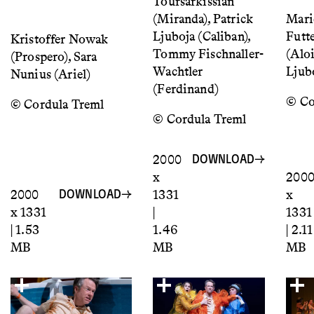
Toursarkissian
(Miranda), Patrick
Mari
Ljuboja (Caliban),
Futt
Kristoffer Nowak
Tommy Fischnaller-
(Aloi
(Prospero), Sara
Wachtler
Ljub
Nunius (Ariel)
(Ferdinand)
© Co
© Cordula Treml
© Cordula Treml
2000
DOWNLOAD
x
200
2000
1331
x
DOWNLOAD
x 1331
|
1331
| 1.53
1.46
| 2.11
MB
MB
MB