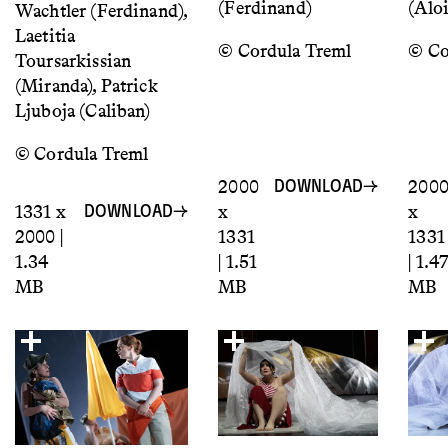
(Ferdinand)
(Aloi
Wachtler (Ferdinand),
Laetitia
© Cordula Treml
© Co
Toursarkissian
(Miranda), Patrick
Ljuboja (Caliban)
© Cordula Treml
2000
200
DOWNLOAD
1331 x
x
x
DOWNLOAD
2000 |
1331
1331
1.34
| 1.51
| 1.4
MB
MB
MB