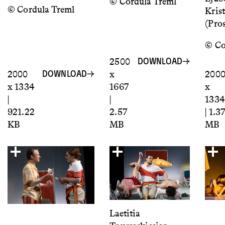
© Cordula Treml
© Cordula Treml
Kris
(Pro
© Co
2500
DOWNLOAD
2000
x
200
DOWNLOAD
x 1334
1667
x
|
|
1334
921.22
2.57
| 1.3
KB
MB
MB
Laetitia