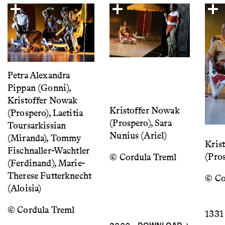
Petra Alexandra
Pippan (Gonni),
Kristoffer Nowak
Kristoffer Nowak
(Prospero), Laetitia
(Prospero), Sara
Toursarkissian
Nunius (Ariel)
(Miranda), Tommy
Kris
Fischnaller-Wachtler
(Pro
© Cordula Treml
(Ferdinand), Marie-
Therese Futterknecht
© Co
(Aloisia)
© Cordula Treml
1331