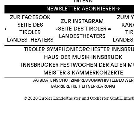
INTERN
NEWSLETTER ABONNIEREN
ZUR FACEBOOK
ZUM 
ZUR INSTAGRAM
SEITE DES
KAN
SEITE DES TIROLER
TIROLER
TI
LANDESTHEATERS
LANDESTHEATERS
LANDES
TIROLER SYMPHONIEORCHESTER INNSBR
HAUS DER MUSIK INNSBRUCK
INNSBRUCKER FESTWOCHEN DER ALTEN M
MEISTER & KAMMERKONZERTE
AGB
DATENSCHUTZ
IMPRESSUM
WHISTLEBLOWER
BARRIEREFREIHEITSERKLÄRUNG
© 2026 Tiroler Landestheater und Orchester GmbH Inns