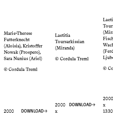
Laeti
Tour
(Mir
Marie-Therese
Laetitia
Fisch
Futterknecht
Toursarkissian
Wach
(Aloisia), Kristoffer
(Miranda)
(Ferd
Nowak (Prospero),
Ljub
Sara Nunius (Ariel)
© Cordula Treml
© Co
© Cordula Treml
200
2000
x
DOWNLOAD
2000
x
1330
DOWNLOAD