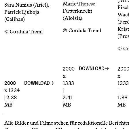
(Mir
Marie-Therese
Sara Nunius (Ariel),
Fisch
Futterknecht
Patrick Ljuboja
Wach
(Aloisia)
(Caliban)
(Fer
Kris
© Cordula Treml
© Cordula Treml
(Pro
© Co
2000
200
DOWNLOAD
x
x
2000
1333
1333
DOWNLOAD
x 1334
|
|
| 2.38
2.41
1.98
MB
MB
MB
Alle Bilder und Filme stehen für redaktionelle Berichte