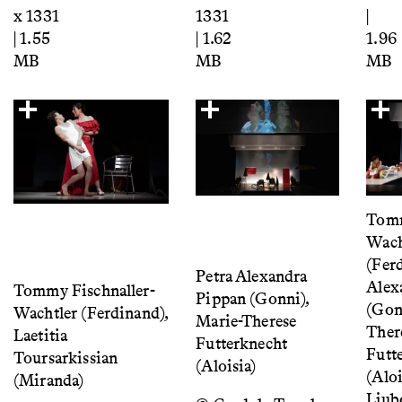
x 1331
1331
|
| 1.55
| 1.62
1.96
MB
MB
MB
Tomm
Wach
(Ferd
Petra Alexandra
Alex
Tommy Fischnaller-
Pippan (Gonni),
(Gon
Wachtler (Ferdinand),
Marie-Therese
Ther
Laetitia
Futterknecht
Futt
Toursarkissian
(Aloisia)
(Aloi
(Miranda)
Ljubo