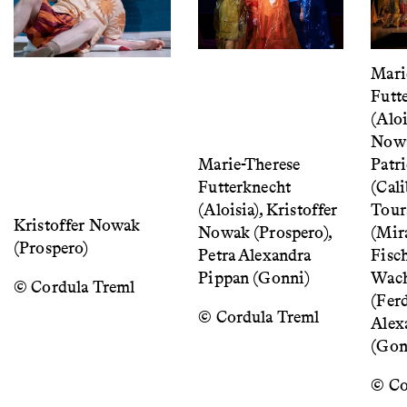
Mari
Futt
(Aloi
Nowa
Marie-Therese
Patr
Futterknecht
(Cali
(Aloisia), Kristoffer
Tour
Kristoffer Nowak
Nowak (Prospero),
(Mir
(Prospero)
Petra Alexandra
Fisch
Pippan (Gonni)
Wach
© Cordula Treml
(Ferd
© Cordula Treml
Alex
(Gon
© Co