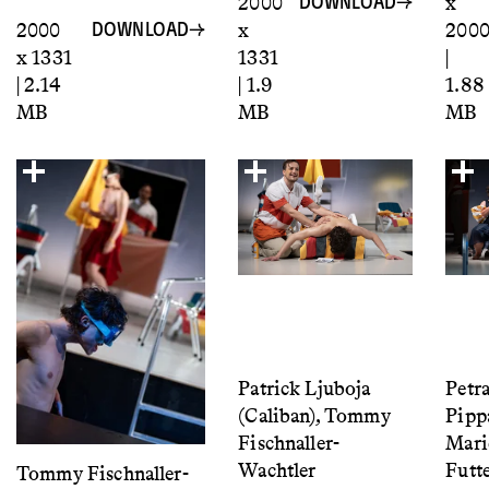
2000
x
DOWNLOAD
2000
x
200
DOWNLOAD
x 1331
1331
|
| 2.14
| 1.9
1.88
MB
MB
MB
Patrick Ljuboja
Petr
(Caliban), Tommy
Pipp
Fischnaller-
Mari
Wachtler
Futt
Tommy Fischnaller-