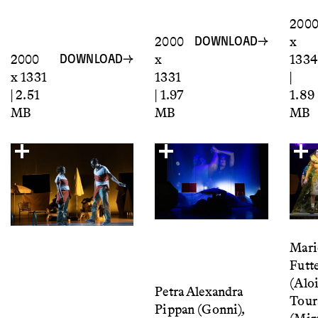
200
2000
x
DOWNLOAD
2000
x
1334
DOWNLOAD
x 1331
1331
|
| 2.51
| 1.97
1.89
MB
MB
MB
Mari
Futt
(Aloi
Petra Alexandra
Tour
Pippan (Gonni),