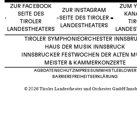
ZUR FACEBOOK
ZUM 
ZUR INSTAGRAM
SEITE DES
KAN
SEITE DES TIROLER
TIROLER
TI
LANDESTHEATERS
LANDESTHEATERS
LANDES
TIROLER SYMPHONIEORCHESTER INNSBR
HAUS DER MUSIK INNSBRUCK
INNSBRUCKER FESTWOCHEN DER ALTEN M
MEISTER & KAMMERKONZERTE
AGB
DATENSCHUTZ
IMPRESSUM
WHISTLEBLOWER
BARRIEREFREIHEITSERKLÄRUNG
© 2026 Tiroler Landestheater und Orchester GmbH Inns