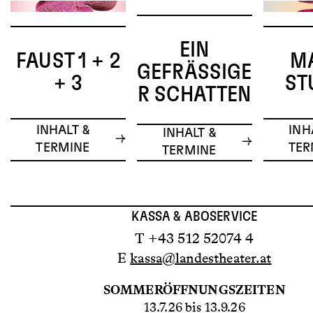
EIN
FAUST 1 + 2
M
GEFRÄSSIGER
+ 3
ST
SCHATTEN
INHALT &
INH
INHALT &
TERMINE
TER
TERMINE
KASSA & ABOSERVICE
T +43 512 52074 4
E
kassa@landestheater.at
SOMMERÖFFNUNGSZEITEN
13.7.26 bis 13.9.26