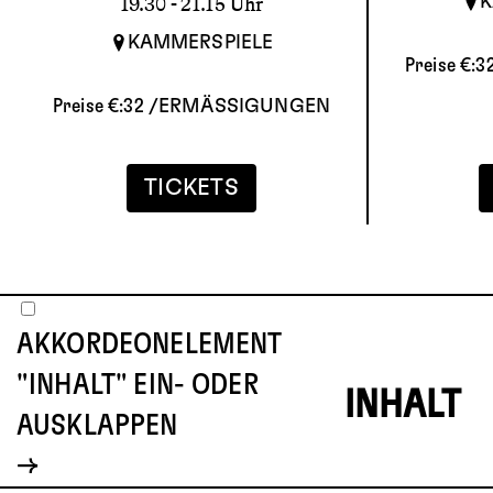
K
19.30
- 21.15 Uhr
KAMMERSPIELE
Preise €:
3
Preise €:
32
/
ERMÄSSIGUNGEN
TICKETS
AKKORDEONELEMENT
"INHALT" EIN- ODER
INHALT
AUSKLAPPEN