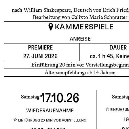
nach William Shakespeare, Deutsch von Erich Fried,
Bearbeitung von Calixto María Schmutter
KAMMERSPIELE
ANREISE
PREMIERE
DAUER
27. JUNI 2026
ca. 1 h 45, Kei
Einführung 20 min vor Vorstellungsbeginn
Altersempfehlung: ab 14 Jahren
17.10.26
Samstag
Samsta
EINFÜHRUN
WIEDERAUFNAHME
19
EINFÜHRUNG 20 MIN VOR VORSTELLUNG