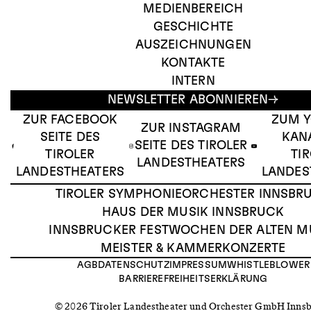
MEDIENBEREICH
GESCHICHTE
AUSZEICHNUNGEN
KONTAKTE
INTERN
NEWSLETTER ABONNIEREN
ZUR FACEBOOK
ZUM 
ZUR INSTAGRAM
SEITE DES
KAN
SEITE DES TIROLER
TIROLER
TI
LANDESTHEATERS
LANDESTHEATERS
LANDES
TIROLER SYMPHONIEORCHESTER INNSBR
HAUS DER MUSIK INNSBRUCK
INNSBRUCKER FESTWOCHEN DER ALTEN M
MEISTER & KAMMERKONZERTE
AGB
DATENSCHUTZ
IMPRESSUM
WHISTLEBLOWER
BARRIEREFREIHEITSERKLÄRUNG
© 2026 Tiroler Landestheater und Orchester GmbH Inns